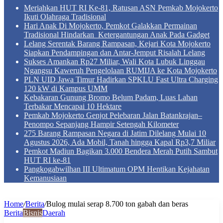
Meriahkan HUT RI Ke-81, Ratusan ASN Pemkab Mojokerto
Ikuti Olahraga Tradisional
Hari Anak Di Mojokerto, Pemkot Galakkan Permainan
Tradisional Hindarkan Ketergantungan Anak Pada Gadget
Lelang Serentak Barang Rampasan, Kejari Kota Mojokerto
Siapkan Pendampingan dan Antar-Jemput Risalah Lelang
Sukses Amankan Rp27 Miliar, Wali Kota Lubuk Linggau
Ngangsu Kaweruh Pengelolaan RUMIJA ke Kota Mojokerto
PLN UID Jawa Timur Hadirkan SPKLU Fast Ultra Charging
120 kW di Kampus UMM
Kebakaran Gunung Bromo Belum Padam, Luas Lahan
Terbakar Mencapai 10 Hektare
Pemkab Mojokerto Genjot Pelebaran Jalan Batankrajan–
Penompo Sepanjang Hampir Setengah Kilometer
275 Barang Rampasan Negara di Jatim Dilelang Mulai 10
Agustus 2026, Ada Mobil, Tanah hingga Kapal Rp3,7 Miliar
Pemkot Madiun Bagikan 3.000 Bendera Merah Putih Sambut
HUT RI ke-81
Pangkogabwilhan III Ultimatum OPM Hentikan Kejahatan
Kemanusiaan
Home
/
Berita
/
Bulog mulai serap 8.700 ton gabah dan beras
Berita
Bisnis
Daerah