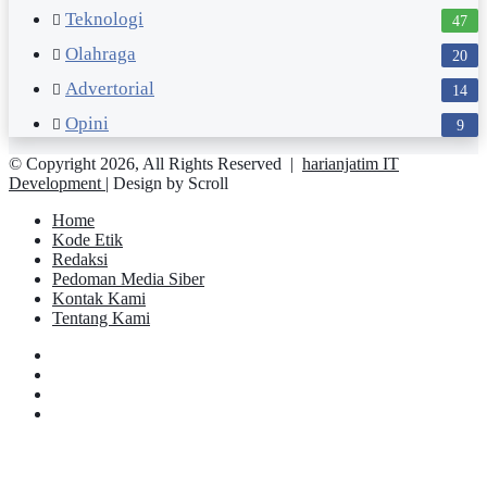
Teknologi
47
Olahraga
20
Advertorial
14
Opini
9
© Copyright 2026, All Rights Reserved |
harianjatim IT
Development
| Design by Scroll
Home
Kode Etik
Redaksi
Pedoman Media Siber
Kontak Kami
Tentang Kami
Facebook
Twitter
YouTube
Instagram
Facebook
Twitter
Pinterest
Messenger
Messenger
WhatsApp
Telegram
Back
to