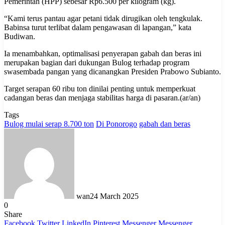
Pemerintah (HPP) sebesar Rp6.500 per kilogram (kg).
“Kami terus pantau agar petani tidak dirugikan oleh tengkulak.
Babinsa turut terlibat dalam pengawasan di lapangan,” kata
Budiwan.
Ia menambahkan, optimalisasi penyerapan gabah dan beras ini
merupakan bagian dari dukungan Bulog terhadap program
swasembada pangan yang dicanangkan Presiden Prabowo Subianto.
Target serapan 60 ribu ton dinilai penting untuk memperkuat
cadangan beras dan menjaga stabilitas harga di pasaran.(ar/an)
Tags
Bulog mulai serap 8.700 ton
Di Ponorogo
gabah dan beras
wan
24 March 2025
0
Share
Facebook
Twitter
LinkedIn
Pinterest
Messenger
Messenger