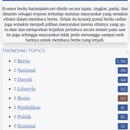
Konten berita harianjatim.net ditulis secara tajam, singkat, padat, dan
dinamis sebagai respons terhadap tuntutan masyarakat yang semakin
efisien dalam membaca berita. Selain itu konsep portal berita online
juga semakin menjadi pilihan masyarakat karena sifatnya yang up-
to-date dan melaporkan kejadian peristiwa secara instant pada saat
itu juga sehingga masyarakat tidak perlu menunggu sampai esok
harinya untuk membaca berita yang terjadi.
TRENDING TOPICS
Facebook
Twitter
YouTube
Instagram
Berita
1,392
Nasional
390
Daerah
344
Lifestyle
312
Bisnis
312
Pendidikan
91
Politik
65
Kriminal
53