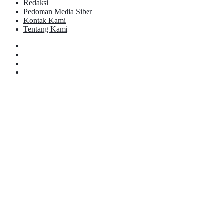
Redaksi
Pedoman Media Siber
Kontak Kami
Tentang Kami
Facebook
Twitter
YouTube
Instagram
Facebook
Twitter
Pinterest
Messenger
Messenger
WhatsApp
Telegram
Back
to
top
button