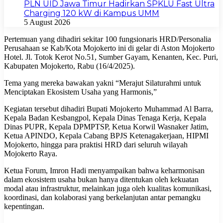
PLN UID Jawa Timur Hadirkan SPKLU Fast Ultra
Charging 120 kW di Kampus UMM
5 August 2026
Pertemuan yang dihadiri sekitar 100 fungsionaris HRD/Personalia
Perusahaan se Kab/Kota Mojokerto ini di gelar di Aston Mojokerto
Hotel. Jl. Totok Kerot No.51, Sumber Gayam, Kenanten, Kec. Puri,
Kabupaten Mojokerto, Rabu (16/4/2025).
Tema yang mereka bawakan yakni “Merajut Silaturahmi untuk
Menciptakan Ekosistem Usaha yang Harmonis,”
Kegiatan tersebut dihadiri Bupati Mojokerto Muhammad Al Barra,
Kepala Badan Kesbangpol, Kepala Dinas Tenaga Kerja, Kepala
Dinas PUPR, Kepala DPMPTSP, Ketua Korwil Wasnaker Jatim,
Ketua APINDO, Kepala Cabang BPJS Ketenagakerjaan, HIPMI
Mojokerto, hingga para praktisi HRD dari seluruh wilayah
Mojokerto Raya.
Ketua Forum, Imron Hadi menyampaikan bahwa keharmonisan
dalam ekosistem usaha bukan hanya ditentukan oleh kekuatan
modal atau infrastruktur, melainkan juga oleh kualitas komunikasi,
koordinasi, dan kolaborasi yang berkelanjutan antar pemangku
kepentingan.