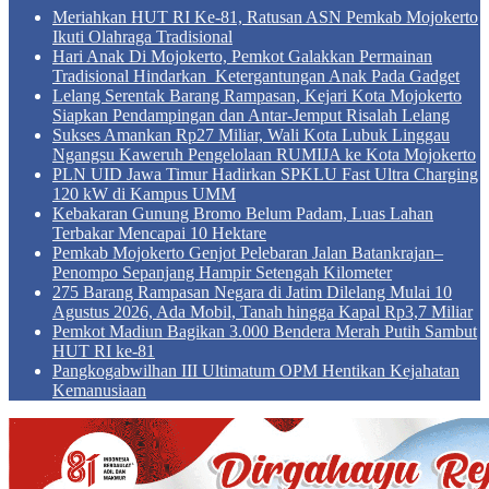
Meriahkan HUT RI Ke-81, Ratusan ASN Pemkab Mojokerto
Ikuti Olahraga Tradisional
Hari Anak Di Mojokerto, Pemkot Galakkan Permainan
Tradisional Hindarkan Ketergantungan Anak Pada Gadget
Lelang Serentak Barang Rampasan, Kejari Kota Mojokerto
Siapkan Pendampingan dan Antar-Jemput Risalah Lelang
Sukses Amankan Rp27 Miliar, Wali Kota Lubuk Linggau
Ngangsu Kaweruh Pengelolaan RUMIJA ke Kota Mojokerto
PLN UID Jawa Timur Hadirkan SPKLU Fast Ultra Charging
120 kW di Kampus UMM
Kebakaran Gunung Bromo Belum Padam, Luas Lahan
Terbakar Mencapai 10 Hektare
Pemkab Mojokerto Genjot Pelebaran Jalan Batankrajan–
Penompo Sepanjang Hampir Setengah Kilometer
275 Barang Rampasan Negara di Jatim Dilelang Mulai 10
Agustus 2026, Ada Mobil, Tanah hingga Kapal Rp3,7 Miliar
Pemkot Madiun Bagikan 3.000 Bendera Merah Putih Sambut
HUT RI ke-81
Pangkogabwilhan III Ultimatum OPM Hentikan Kejahatan
Kemanusiaan