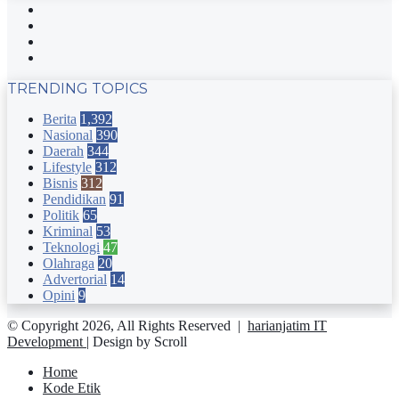
Facebook
Twitter
YouTube
Instagram
TRENDING TOPICS
Berita
1,392
Nasional
390
Daerah
344
Lifestyle
312
Bisnis
312
Pendidikan
91
Politik
65
Kriminal
53
Teknologi
47
Olahraga
20
Advertorial
14
Opini
9
© Copyright 2026, All Rights Reserved |
harianjatim IT
Development
| Design by Scroll
Home
Kode Etik