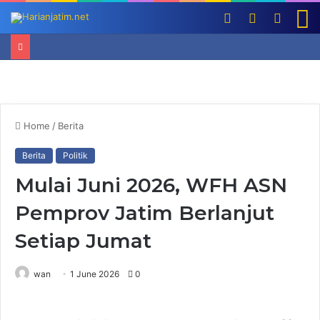
Log
Switch
Searc
M
In
skin
for
Home
/
Berita
Berita
Politik
Mulai Juni 2026, WFH ASN
Pemprov Jatim Berlanjut
Setiap Jumat
wan
1 June 2026
0