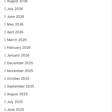
August 2026
Pemerintah Provinsi Jawa Timur diharapkan dapat segera
menyesuaikan pola kerja baru mulai Juni 2026, sementara
July 2026
kualitas dan kuantitas pelayanan kepada masyarakat tetap
June 2026
terjaga sesuai standar yang ditetapkan pemerintah daerah.
May 2026
(wa/an)
April 2026
March 2026
Mulai Juni 2026
February 2026
January 2026
WFH ASN Pemprov Jatim Berlanjut Setiap
Jumat
December 2025
November 2025
October 2025
September 2025
August 2025
July 2025
June 2025