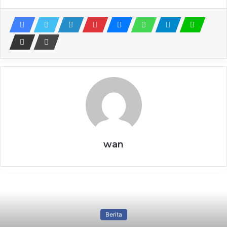
SDN Ledokwetan Bojonegoro
Luncurkan Program SMART
8 August 2026
Ribuan Obat Ilegal Hasil Sitaan Senilai
Ratusan Juta Rupiah Dimusnahkan di
Surabaya
7 August 2026
Bulog Siapkan Pengalihan Sebagian
Cadangan Beras Pemerintah Jadi
wan
Premium
7 August 2026
Perkuat Hak Korban HAM Berat,
Komnas HAM Usul Badan Khusus
7 August 2026
Berita