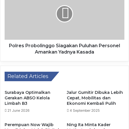
“Rumah sakit, Dinas Sosial, Dinas Perhubungan, Satpol PP,
BPBD, Bakesbangpol, serta UPT SMA, SMK, dan SLB di
bawah Dinas Pendidikan yang melakukan pelayanan publik
tetap bekerja secara WFO,” ucapnya.
Polres Probolinggo Siagakan Puluhan Personel
Ia menambahkan perangkat daerah yang memberikan
Amankan Yadnya Kasada
pelayanan berdampak langsung kepada masyarakat dapat
menerapkan hingga 100 persen WFO guna menjamin
layanan publik esensial tetap berjalan.
Related Articles
Layanan tersebut antara lain mencakup sektor kesehatan,
transportasi, dan keamanan, termasuk layanan yang ramah
Surabaya Optimalkan
Jalur Gumitir Dibuka Lebih
Gerakan ABSO Kelola
Cepat, Mobilitas dan
bagi kelompok rentan seperti penyandang disabilitas,
Limbah B3
Ekonomi Kembali Pulih
lanjut usia, perempuan hamil, dan anak-anak.
21 June 2026
4 September 2025
Selama pelaksanaannya, Pemerintah Provinsi Jawa Timur
Perempuan Now Wajib
Ning Ita Minta Kader