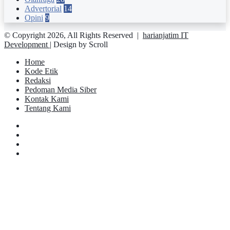
Advertorial
14
Opini
9
© Copyright 2026, All Rights Reserved |
harianjatim IT
Development
| Design by Scroll
Home
Kode Etik
Redaksi
Pedoman Media Siber
Kontak Kami
Tentang Kami
Facebook
Twitter
YouTube
Instagram
Facebook
Twitter
Pinterest
Messenger
Messenger
WhatsApp
Telegram
Back
to
top
button