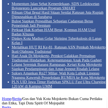
Momentum Jalan Sehat Kemerdekaan, SDN Ledokwetan
Bojonegoro Luncurkan Program SMART
Ribuan Obat Ilegal Hasil Sitaan Senilai Ratusan Juta Rupiah
Dimusnahkan di Surabaya
Bulog Siapkan Pengalihan Sebagian Cadangan Beras
Pemerintah Jadi Premium
Perkuat Hak Korban HAM Berat, Komnas HAM Usul
Badan Khusus
Dinkes Kota Madiun Gelar Skrining Tuberkulosis di Lapas
Kelas I
Meriahkan HUT RI Ke-81, Ratusan ASN Pemkab Mojokerto
Ikuti Olahraga Tradisional
Hari Anak Di Mojokerto, Pemkot Galakkan Permainan
Tradisional Hindarkan Ketergantungan Anak Pada Gadget
Lelang Serentak Barang Rampasan, Kejari Kota Mojokerto
Siapkan Pendampingan dan Antar-Jemput Risalah Lelang
Sukses Amankan Rp27 Miliar, Wali Kota Lubuk Linggau
Ngangsu Kaweruh Pengelolaan RUMIJA ke Kota Mojokerto
PLN UID Jawa Timur Hadirkan SPKLU Fast Ultra Charging
120 kW di Kampus UMM
Home
/
Berita
/
Gus dan Yuk Kota Mojokerto Bukan Cuma Perilaku
dan Etika, Tapi Duta Spirit Of Mojopahit
Berita