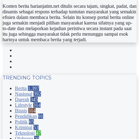
Konten berita harianjatim.net ditulis secara tajam, singkat, padat, dan
dinamis sebagai respons terhadap tuntutan masyarakat yang semakin
efisien dalam membaca berita. Selain itu konsep portal berita online
juga semakin menjadi pilihan masyarakat karena sifatnya yang up-
to-date dan melaporkan kejadian peristiwa secara instant pada saat
itu juga sehingga masyarakat tidak perlu menunggu sampai esok
harinya untuk membaca berita yang terjadi.
Facebook
Twitter
YouTube
Instagram
TRENDING TOPICS
Berita
1,397
Nasional
392
Daerah
345
Lifestyle
314
Bisnis
314
Pendidikan
91
Politik
65
Kriminal
53
Teknologi
47
Olahraga
20