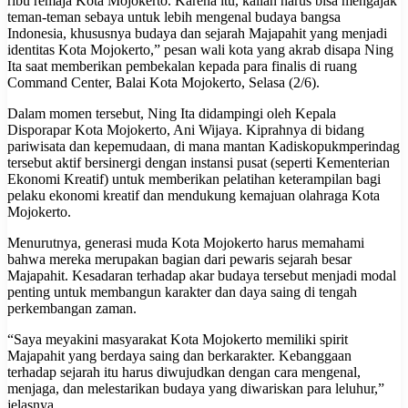
ribu remaja Kota Mojokerto. Karena itu, kalian harus bisa mengajak
teman-teman sebaya untuk lebih mengenal budaya bangsa
Indonesia, khususnya budaya dan sejarah Majapahit yang menjadi
identitas Kota Mojokerto,” pesan wali kota yang akrab disapa Ning
Ita saat memberikan pembekalan kepada para finalis di ruang
Command Center, Balai Kota Mojokerto, Selasa (2/6).
Dalam momen tersebut, Ning Ita didampingi oleh Kepala
Disporapar Kota Mojokerto, Ani Wijaya. Kiprahnya di bidang
pariwisata dan kepemudaan, di mana mantan Kadiskopukmperindag
tersebut aktif bersinergi dengan instansi pusat (seperti Kementerian
Ekonomi Kreatif) untuk memberikan pelatihan keterampilan bagi
pelaku ekonomi kreatif dan mendukung kemajuan olahraga Kota
Mojokerto.
Menurutnya, generasi muda Kota Mojokerto harus memahami
bahwa mereka merupakan bagian dari pewaris sejarah besar
Majapahit. Kesadaran terhadap akar budaya tersebut menjadi modal
penting untuk membangun karakter dan daya saing di tengah
perkembangan zaman.
“Saya meyakini masyarakat Kota Mojokerto memiliki spirit
Majapahit yang berdaya saing dan berkarakter. Kebanggaan
terhadap sejarah itu harus diwujudkan dengan cara mengenal,
menjaga, dan melestarikan budaya yang diwariskan para leluhur,”
jelasnya.