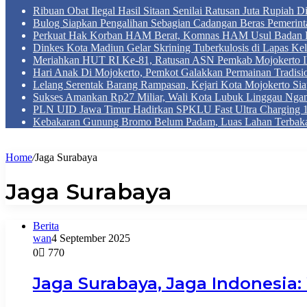
Ribuan Obat Ilegal Hasil Sitaan Senilai Ratusan Juta Rupiah 
Bulog Siapkan Pengalihan Sebagian Cadangan Beras Pemerint
Perkuat Hak Korban HAM Berat, Komnas HAM Usul Badan 
Dinkes Kota Madiun Gelar Skrining Tuberkulosis di Lapas Kel
Meriahkan HUT RI Ke-81, Ratusan ASN Pemkab Mojokerto Iku
Hari Anak Di Mojokerto, Pemkot Galakkan Permainan Tradis
Lelang Serentak Barang Rampasan, Kejari Kota Mojokerto Si
Sukses Amankan Rp27 Miliar, Wali Kota Lubuk Linggau Nga
PLN UID Jawa Timur Hadirkan SPKLU Fast Ultra Chargin
Kebakaran Gunung Bromo Belum Padam, Luas Lahan Terbaka
Home
/
Jaga Surabaya
Jaga Surabaya
Berita
wan
4 September 2025
0
770
Jaga Surabaya, Jaga Indonesia