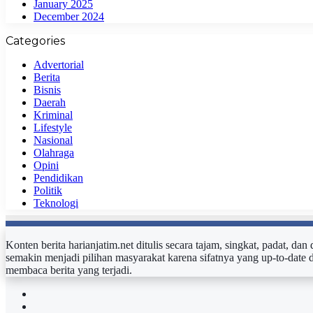
January 2025
December 2024
Categories
Advertorial
Berita
Bisnis
Daerah
Kriminal
Lifestyle
Nasional
Olahraga
Opini
Pendidikan
Politik
Teknologi
Konten berita harianjatim.net ditulis secara tajam, singkat, padat, da
semakin menjadi pilihan masyarakat karena sifatnya yang up-to-date 
membaca berita yang terjadi.
Facebook
Twitter