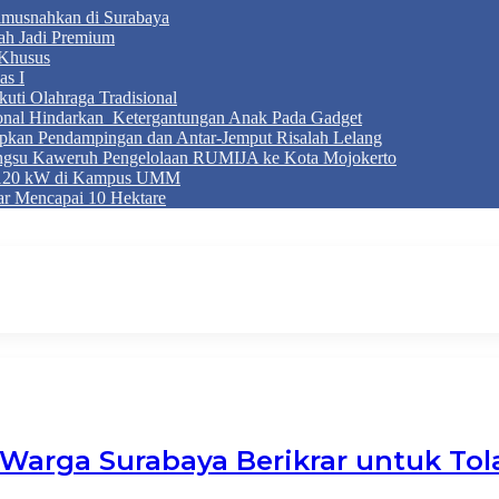
Dimusnahkan di Surabaya
ah Jadi Premium
Khusus
as I
ti Olahraga Tradisional
ional Hindarkan Ketergantungan Anak Pada Gadget
apkan Pendampingan dan Antar-Jemput Risalah Lelang
ngsu Kaweruh Pengelolaan RUMIJA ke Kota Mojokerto
g 120 kW di Kampus UMM
r Mencapai 10 Hektare
: Warga Surabaya Berikrar untuk To