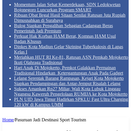
Momentum Jalan Sehat Kemerdekaan, SDN Ledokwetan
Bojonegoro Luncurkan Program SMART
Ribuan Obat Ilegal Hasil Sitaan Senilai Ratusan Juta Rupiah
Dimusnahkan di Surabaya
Bulog Siapkan Pengalihan Sebagian Cadangan Beras
Pemerintah Jadi Premium
Perkuat Hak Korban HAM Berat, Komnas HAM Usul
Badan Khusus
Dinkes Kota Madiun Gelar Skrining Tuberkulosis di Lapas
Kelas I
Meriahkan HUT RI Ke-81, Ratusan ASN Pemkab Mojokerto
Ikuti Olahraga Tradisional
Hari Anak Di Mojokerto, Pemkot Galakkan Permainan
Tradisional Hindarkan Ketergantungan Anak Pada Gadget
Lelang Serentak Barang Rampasan, Kejari Kota Mojokerto
Siapkan Pendampingan dan Antar-Jemput Risalah Lelang
Sukses Amankan Rp27 Miliar, Wali Kota Lubuk Linggau
Ngangsu Kaweruh Pengelolaan RUMIJA ke Kota Mojokerto
PLN UID Jawa Timur Hadirkan SPKLU Fast Ultra Charging
120 kW di Kampus UMM
Home
/
Pasuruan Jadi Destinasi Sport Tourism