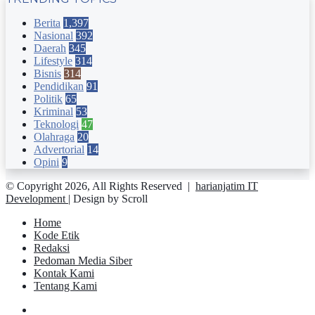
Berita
1,397
Nasional
392
Daerah
345
Lifestyle
314
Bisnis
314
Pendidikan
91
Politik
65
Kriminal
53
Teknologi
47
Olahraga
20
Advertorial
14
Opini
9
© Copyright 2026, All Rights Reserved |
harianjatim IT
Development
| Design by Scroll
Home
Kode Etik
Redaksi
Pedoman Media Siber
Kontak Kami
Tentang Kami
Facebook