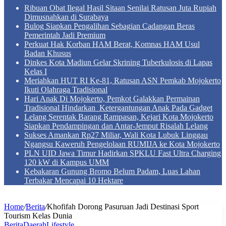
Ribuan Obat Ilegal Hasil Sitaan Senilai Ratusan Juta Rupiah
Dimusnahkan di Surabaya
Bulog Siapkan Pengalihan Sebagian Cadangan Beras
Pemerintah Jadi Premium
Perkuat Hak Korban HAM Berat, Komnas HAM Usul
Badan Khusus
Dinkes Kota Madiun Gelar Skrining Tuberkulosis di Lapas
Kelas I
Meriahkan HUT RI Ke-81, Ratusan ASN Pemkab Mojokerto
Ikuti Olahraga Tradisional
Hari Anak Di Mojokerto, Pemkot Galakkan Permainan
Tradisional Hindarkan Ketergantungan Anak Pada Gadget
Lelang Serentak Barang Rampasan, Kejari Kota Mojokerto
Siapkan Pendampingan dan Antar-Jemput Risalah Lelang
Sukses Amankan Rp27 Miliar, Wali Kota Lubuk Linggau
Ngangsu Kaweruh Pengelolaan RUMIJA ke Kota Mojokerto
PLN UID Jawa Timur Hadirkan SPKLU Fast Ultra Charging
120 kW di Kampus UMM
Kebakaran Gunung Bromo Belum Padam, Luas Lahan
Terbakar Mencapai 10 Hektare
Home
/
Berita
/
Khofifah Dorong Pasuruan Jadi Destinasi Sport
Tourism Kelas Dunia
Berita
Daerah
Lifestyle