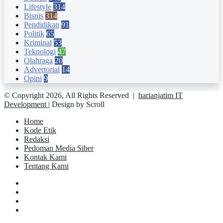
Lifestyle
314
Bisnis
314
Pendidikan
91
Politik
65
Kriminal
53
Teknologi
47
Olahraga
20
Advertorial
14
Opini
9
© Copyright 2026, All Rights Reserved |
harianjatim IT
Development
| Design by Scroll
Home
Kode Etik
Redaksi
Pedoman Media Siber
Kontak Kami
Tentang Kami
Facebook
Twitter
YouTube
Instagram