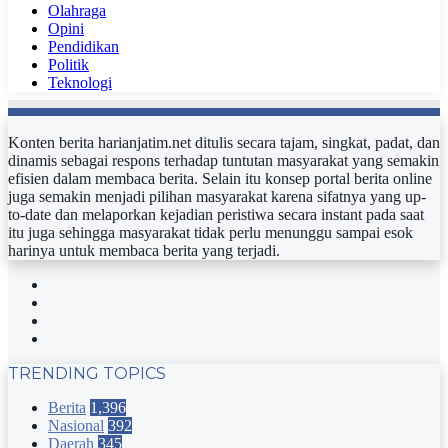
Olahraga
Opini
Pendidikan
Politik
Teknologi
Konten berita harianjatim.net ditulis secara tajam, singkat, padat, dan
dinamis sebagai respons terhadap tuntutan masyarakat yang semakin
efisien dalam membaca berita. Selain itu konsep portal berita online
juga semakin menjadi pilihan masyarakat karena sifatnya yang up-
to-date dan melaporkan kejadian peristiwa secara instant pada saat
itu juga sehingga masyarakat tidak perlu menunggu sampai esok
harinya untuk membaca berita yang terjadi.
Facebook
Twitter
YouTube
Instagram
TRENDING TOPICS
Berita
1,396
Nasional
392
Daerah
345