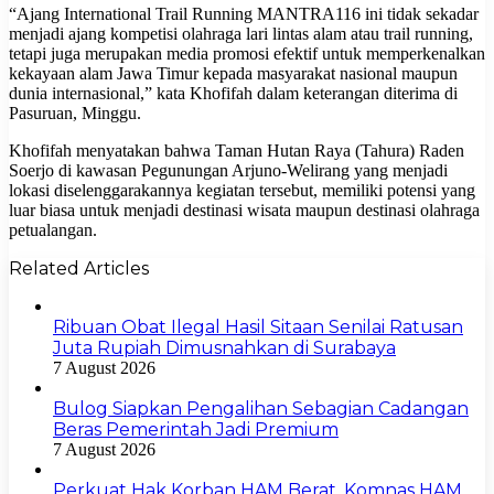
“Ajang International Trail Running MANTRA116 ini tidak sekadar
menjadi ajang kompetisi olahraga lari lintas alam atau trail running,
tetapi juga merupakan media promosi efektif untuk memperkenalkan
kekayaan alam Jawa Timur kepada masyarakat nasional maupun
dunia internasional,” kata Khofifah dalam keterangan diterima di
Pasuruan, Minggu.
Khofifah menyatakan bahwa Taman Hutan Raya (Tahura) Raden
Soerjo di kawasan Pegunungan Arjuno-Welirang yang menjadi
lokasi diselenggarakannya kegiatan tersebut, memiliki potensi yang
luar biasa untuk menjadi destinasi wisata maupun destinasi olahraga
petualangan.
Related Articles
Ribuan Obat Ilegal Hasil Sitaan Senilai Ratusan
Juta Rupiah Dimusnahkan di Surabaya
7 August 2026
Bulog Siapkan Pengalihan Sebagian Cadangan
Beras Pemerintah Jadi Premium
7 August 2026
Perkuat Hak Korban HAM Berat, Komnas HAM