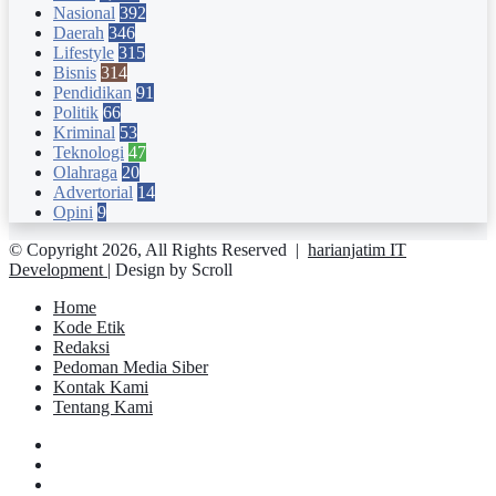
Nasional
392
Daerah
346
Lifestyle
315
Bisnis
314
Pendidikan
91
Politik
66
Kriminal
53
Teknologi
47
Olahraga
20
Advertorial
14
Opini
9
© Copyright 2026, All Rights Reserved |
harianjatim IT
Development
| Design by Scroll
Home
Kode Etik
Redaksi
Pedoman Media Siber
Kontak Kami
Tentang Kami
Facebook
Twitter
YouTube