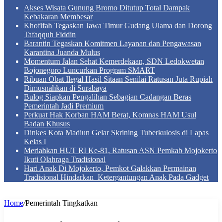
Akses Wisata Gunung Bromo Ditutup Total Dampak
Kebakaran Membesar
Khofifah Tegaskan Jawa Timur Gudang Ulama dan Dorong
Tafaqquh Fiddin
Barantin Tegaskan Komitmen Layanan dan Pengawasan
Karantina Juanda Mulus
Momentum Jalan Sehat Kemerdekaan, SDN Ledokwetan
Bojonegoro Luncurkan Program SMART
Ribuan Obat Ilegal Hasil Sitaan Senilai Ratusan Juta Rupiah
Dimusnahkan di Surabaya
Bulog Siapkan Pengalihan Sebagian Cadangan Beras
Pemerintah Jadi Premium
Perkuat Hak Korban HAM Berat, Komnas HAM Usul
Badan Khusus
Dinkes Kota Madiun Gelar Skrining Tuberkulosis di Lapas
Kelas I
Meriahkan HUT RI Ke-81, Ratusan ASN Pemkab Mojokerto
Ikuti Olahraga Tradisional
Hari Anak Di Mojokerto, Pemkot Galakkan Permainan
Tradisional Hindarkan Ketergantungan Anak Pada Gadget
Home
/
Pemerintah Tingkatkan