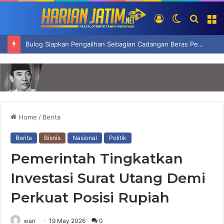
Log
Switch
Searc
M
In
skin
for
Bulog Siapkan Pengalihan Sebagian Cadangan Beras Pemerintah Jadi Premium
Home
/
Berita
Berita
Bisnis
Nasional
Politik
Pemerintah Tingkatkan
Investasi Surat Utang Demi
Perkuat Posisi Rupiah
wan
19 May 2026
0