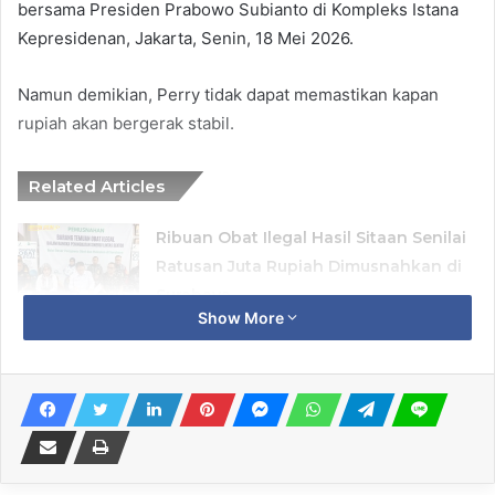
bersama Presiden Prabowo Subianto di Kompleks Istana
Kepresidenan, Jakarta, Senin, 18 Mei 2026.
Namun demikian, Perry tidak dapat memastikan kapan
rupiah akan bergerak stabil.
Related Articles
Ribuan Obat Ilegal Hasil Sitaan Senilai
Ratusan Juta Rupiah Dimusnahkan di
Surabaya
Show More
7 August 2026
Bulog Siapkan Pengalihan Sebagian
Cadangan Beras Pemerintah Jadi
Premium
7 August 2026