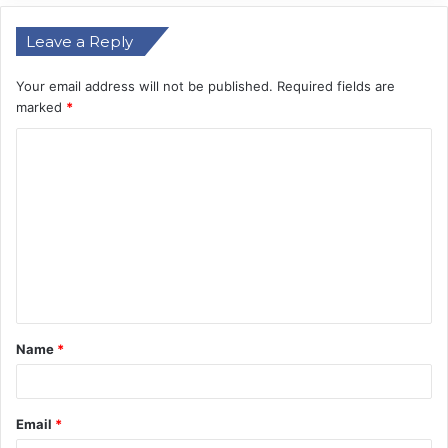
Leave a Reply
Demi Perkuat Posisi Rupiah
Pemerintah Tingkatkan
Your email address will not be published.
Required fields are
marked
*
C
o
m
m
e
n
t
Name
*
*
Email
*