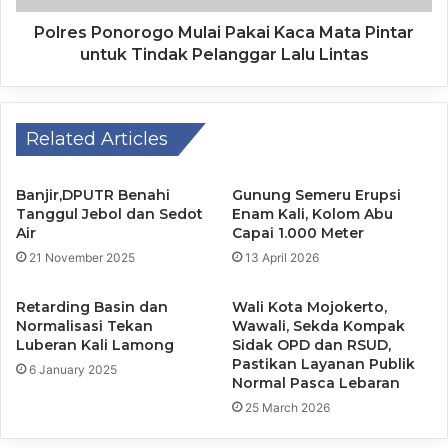
investasi terhadap surat utang.
Polres Ponorogo Mulai Pakai Kaca Mata Pintar
untuk Tindak Pelanggar Lalu Lintas
Dengan demikian, aliran modal asing kembali masuk ke
Indonesia dan diharapkan dapat memperkuat posisi rupiah.
Related Articles
Purbaya juga mengatakan bahwa dalam waktu dekat akan
dibacakan strategi fiskal berdasarkan arahan Presiden
Prabowo.
Banjir,DPUTR Benahi
Gunung Semeru Erupsi
Tanggul Jebol dan Sedot
Enam Kali, Kolom Abu
Air
Capai 1.000 Meter
Nilai tukar (kurs) rupiah pada penutupan perdagangan hari
21 November 2025
13 April 2026
Senin, 18 Mei 2026 melemah jadi Rp17.668 per dolar AS
dari sebelumnya Rp17.597 per dolar AS.
Retarding Basin dan
Wali Kota Mojokerto,
Normalisasi Tekan
Wawali, Sekda Kompak
Luberan Kali Lamong
Sidak OPD dan RSUD,
Kurs Jakarta Interbank Spot Dollar Rate (JISDOR) Bank
Pastikan Layanan Publik
6 January 2025
Indonesia pada hari Senin, 18 Mei 2026 juga bergerak
Normal Pasca Lebaran
melemah ke level Rp17.666 per dolar AS dari sebelumnya
25 March 2026
Rp17.496 per dolar AS.(wa/an)