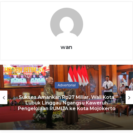
Perkuat Hak Korban HAM Berat,
Komnas HAM Usul Badan Khusus
7 August 2026
Dinkes Kota Madiun Gelar Skrining
Tuberkulosis di Lapas Kelas I
wan
7 August 2026
Dalam kesempatan yang sama, Menteri Keuangan
(Menkeu) Purbaya Yudhi Sadewa melaporkan kepada
Presiden Prabowo terkait kondisi ekonomi Indonesia
Advertorial
dalam keadaan bagus.
Sukses Amankan Rp27 Miliar, Wali Kota
Lubuk Linggau Ngangsu Kaweruh
Anggaran Pendapatan dan Belanja Negara (APBN) juga
Pengelolaan RUMIJA ke Kota Mojokerto
cukup aman untuk mendukung program prioritas.
Selain itu, Purbaya juga menyebut bahwa pondasi fiskal