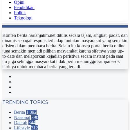
Opini
Pendidikan
Politik
Teknologi
Konten berita harianjatim.net ditulis secara tajam, singkat, padat, dan
dinamis sebagai respons terhadap tuntutan masyarakat yang semakin
efisien dalam membaca berita. Selain itu konsep portal berita online
juga semakin menjadi pilihan masyarakat karena sifatnya yang up-
to-date dan melaporkan kejadian peristiwa secara instant pada saat
itu juga sehingga masyarakat tidak perlu menunggu sampai esok
harinya untuk membaca berita yang terjadi.
Facebook
Twitter
YouTube
Instagram
TRENDING TOPICS
Berita
1,392
Nasional
390
Daerah
344
Lifestyle
312