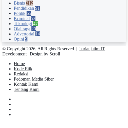
Bisnis
312
Pendidikan
91
Politik
65
Kriminal
53
Teknologi
47
Olahraga
20
Advertorial
14
Opini
9
© Copyright 2026, All Rights Reserved |
harianjatim IT
Development
| Design by Scroll
Home
Kode Etik
Redaksi
Pedoman Media Siber
Kontak Kami
Tentang Kami
Facebook
Twitter
YouTube
Instagram
Facebook
Twitter
Pinterest
Messenger
Messenger
WhatsApp
Telegram
Back