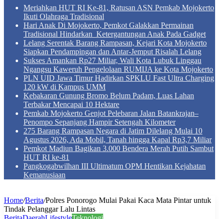
Meriahkan HUT RI Ke-81, Ratusan ASN Pemkab Mojokerto
Ikuti Olahraga Tradisional
Hari Anak Di Mojokerto, Pemkot Galakkan Permainan
Tradisional Hindarkan Ketergantungan Anak Pada Gadget
Lelang Serentak Barang Rampasan, Kejari Kota Mojokerto
Siapkan Pendampingan dan Antar-Jemput Risalah Lelang
Sukses Amankan Rp27 Miliar, Wali Kota Lubuk Linggau
Ngangsu Kaweruh Pengelolaan RUMIJA ke Kota Mojokerto
PLN UID Jawa Timur Hadirkan SPKLU Fast Ultra Charging
120 kW di Kampus UMM
Kebakaran Gunung Bromo Belum Padam, Luas Lahan
Terbakar Mencapai 10 Hektare
Pemkab Mojokerto Genjot Pelebaran Jalan Batankrajan–
Penompo Sepanjang Hampir Setengah Kilometer
275 Barang Rampasan Negara di Jatim Dilelang Mulai 10
Agustus 2026, Ada Mobil, Tanah hingga Kapal Rp3,7 Miliar
Pemkot Madiun Bagikan 3.000 Bendera Merah Putih Sambut
HUT RI ke-81
Pangkogabwilhan III Ultimatum OPM Hentikan Kejahatan
Kemanusiaan
Home
/
Berita
/
Polres Ponorogo Mulai Pakai Kaca Mata Pintar untuk
Tindak Pelanggar Lalu Lintas
Berita
Daerah
Lifestyle
Teknologi