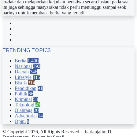
to-date dan melaporkan kejadian peristiwa secara instant pada saat
itu juga sehingga masyarakat tidak perlu menunggu sampai esok
harinya untuk membaca berita yang terjadi.
Facebook
Twitter
YouTube
Instagram
TRENDING TOPICS
Berita
1,400
Nasional
392
Daerah
346
Lifestyle
315
Bisnis
314
Pendidikan
91
Politik
66
Kriminal
53
Teknologi
47
Olahraga
20
Advertorial
14
Opini
9
© Copyright 2026, All Rights Reserved |
harianjatim IT