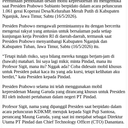
Permintaan pembuatan desain mobil kepresidenan ini mengemuka
saat Presiden Prabowo Subianto berpidato dalam acara peluncuran
1.061 gerai Koperasi Desa/Kelurahan Merah Putih di Kabupaten
Nganjuk, Jawa Timur, Sabtu (16/5/2026).
Presiden Prabowo mengawali permintaannya itu dengan bercerita
mengenai rakyat yang antusias untuk bersalaman pada setiap
kunjungan kerja Presiden RI di daerah-daerah, termasuk saat
Presiden Prabowo menyambangi Kabupaten Nganjuk dan
Kabupaten Tuban, Jawa Timur, Sabtu (16/5/2026) itu.
“Tetapi itulah risiko, saya bilang mereka tunggu berjam-jam di
(bawah) matahari. Ini saya lagi mikir, minta Pindad, mana itu
Profesor Sigit, mana itu? Nggak ada? Coba didesain mobil khusus
untuk Presiden pakai kaca itu yang ada kursi, tetapi kelihatan aku
berdiri,” kata Presiden kepada Pindad.
Presiden Prabowo selama ini telah menggunakan mobil
kepresidenan Maung Garuda yang dirancang khusus untuk Presiden
RI oleh industri pertahanan dalam negeri PT Pindad.
Profesor Sigit, nama yang dipanggil Presiden saat berpidato dalam
acara peluncuran KDKMP, merujuk kepada Sigit Puji Santosa,
perancang Maung Garuda, yang saat ini menjabat sebagai Direktur
Utama PT Pindad dan Chief Technology Officer (CTO) Danantara.