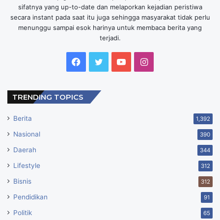
sifatnya yang up-to-date dan melaporkan kejadian peristiwa
secara instant pada saat itu juga sehingga masyarakat tidak perlu
menunggu sampai esok harinya untuk membaca berita yang
terjadi.
Facebook
Twitter
YouTube
Instagram
TRENDING TOPICS
Berita
1,392
Nasional
390
Daerah
344
Lifestyle
312
Bisnis
312
Pendidikan
91
Politik
65