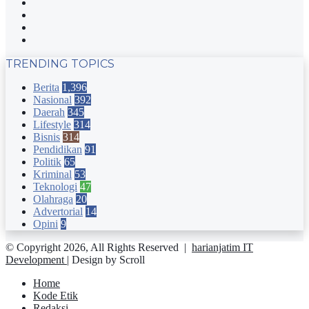
Facebook
Twitter
YouTube
Instagram
TRENDING TOPICS
Berita
1,396
Nasional
392
Daerah
345
Lifestyle
314
Bisnis
314
Pendidikan
91
Politik
65
Kriminal
53
Teknologi
47
Olahraga
20
Advertorial
14
Opini
9
© Copyright 2026, All Rights Reserved |
harianjatim IT
Development
| Design by Scroll
Home
Kode Etik
Redaksi