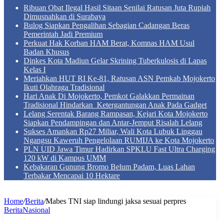
Ribuan Obat Ilegal Hasil Sitaan Senilai Ratusan Juta Rupiah
Dimusnahkan di Surabaya
Bulog Siapkan Pengalihan Sebagian Cadangan Beras
Pemerintah Jadi Premium
Perkuat Hak Korban HAM Berat, Komnas HAM Usul
Badan Khusus
Dinkes Kota Madiun Gelar Skrining Tuberkulosis di Lapas
Kelas I
Meriahkan HUT RI Ke-81, Ratusan ASN Pemkab Mojokerto
Ikuti Olahraga Tradisional
Hari Anak Di Mojokerto, Pemkot Galakkan Permainan
Tradisional Hindarkan Ketergantungan Anak Pada Gadget
Lelang Serentak Barang Rampasan, Kejari Kota Mojokerto
Siapkan Pendampingan dan Antar-Jemput Risalah Lelang
Sukses Amankan Rp27 Miliar, Wali Kota Lubuk Linggau
Ngangsu Kaweruh Pengelolaan RUMIJA ke Kota Mojokerto
PLN UID Jawa Timur Hadirkan SPKLU Fast Ultra Charging
120 kW di Kampus UMM
Kebakaran Gunung Bromo Belum Padam, Luas Lahan
Terbakar Mencapai 10 Hektare
Home
/
Berita
/
Mabes TNI siap lindungi jaksa sesuai perpres
Berita
Nasional