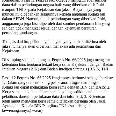
Kemudian, Pasal 11 Perpres No. 66/2025 mengatur soal sumber
dana dalam pelindungan negara baik yang diberikan oleh Polri
maupun TNI kepada Kejaksaan dan jaksa. Biaya-biaya yang
muncul itu dibebankan seluruhnya kepada anggaran Kejaksaan
dalam APBN. Namun, untuk pelindungan yang diberikan Polri,
anggarannya juga bisa diperoleh dari sumber pendanaan lain yang
sah dan tidak mengikat sesuai dengan ketentuan peraturan
perundang-undangan.
Terlepas dari itu, pelindungan negara yang berhak diterima oleh
jaksa itu hanya akan diberikan manakala ada permintaan dari
Kejaksaan.
Di samping soal pelindungan, Perpres No. 66/2025 juga mengatur
ketentuan lain, terutama terkait kerja sama Kejaksaan dengan Badan
Intelijen Negara (BIN) dan Badan Intelijen Strategis (BAIS) TNI.
Pasal 12 Perpres No. 66/2025 lengkapnya berbunyi sebagai berikut:
1. Dalam rangka mendukung pelaksanaan tugas dan fungsi,
Kejaksaan dapat melakukan kerja sama dengan BIN dan BAIS; 2.
Kerja sama dilakukan dalam bentuk paling sedikit pendidikan dan
pelatihan, dan/atau pertukaran data dan informasi; 3. Ketentuan
lebih lanjut mengenai kerja sama ditetapkan bersama oleh Jaksa
Agung dan Kepala BIN/Panglima TNI sesuai dengan
kewenangannya.( wa/ar)