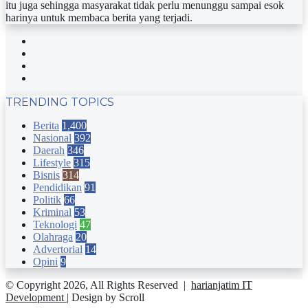
itu juga sehingga masyarakat tidak perlu menunggu sampai esok
harinya untuk membaca berita yang terjadi.
Facebook
Twitter
YouTube
Instagram
TRENDING TOPICS
Berita
1,400
Nasional
392
Daerah
346
Lifestyle
315
Bisnis
314
Pendidikan
91
Politik
66
Kriminal
53
Teknologi
47
Olahraga
20
Advertorial
14
Opini
9
© Copyright 2026, All Rights Reserved |
harianjatim IT
Development
| Design by Scroll