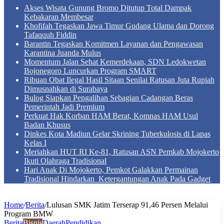
Akses Wisata Gunung Bromo Ditutup Total Dampak
Kebakaran Membesar
Khofifah Tegaskan Jawa Timur Gudang Ulama dan Dorong
Tafaqquh Fiddin
Barantin Tegaskan Komitmen Layanan dan Pengawasan
Karantina Juanda Mulus
Momentum Jalan Sehat Kemerdekaan, SDN Ledokwetan
Bojonegoro Luncurkan Program SMART
Ribuan Obat Ilegal Hasil Sitaan Senilai Ratusan Juta Rupiah
Dimusnahkan di Surabaya
Bulog Siapkan Pengalihan Sebagian Cadangan Beras
Pemerintah Jadi Premium
Perkuat Hak Korban HAM Berat, Komnas HAM Usul
Badan Khusus
Dinkes Kota Madiun Gelar Skrining Tuberkulosis di Lapas
Kelas I
Meriahkan HUT RI Ke-81, Ratusan ASN Pemkab Mojokerto
Ikuti Olahraga Tradisional
Hari Anak Di Mojokerto, Pemkot Galakkan Permainan
Tradisional Hindarkan Ketergantungan Anak Pada Gadget
Home
/
Berita
/
Lulusan SMK Jatim Terserap 91,46 Persen Melalui
Program BMW
Berita
Bisnis
Daerah
Pendidikan