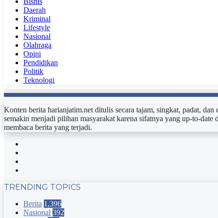
Bisnis
Daerah
Kriminal
Lifestyle
Nasional
Olahraga
Opini
Pendidikan
Politik
Teknologi
Konten berita harianjatim.net ditulis secara tajam, singkat, padat, da
semakin menjadi pilihan masyarakat karena sifatnya yang up-to-date 
membaca berita yang terjadi.
Facebook
Twitter
YouTube
Instagram
TRENDING TOPICS
Berita
1,396
Nasional
392