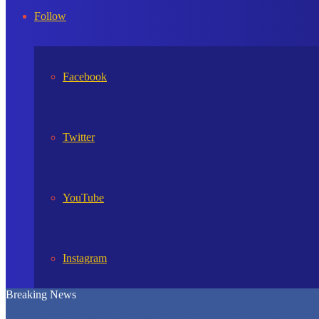
In
Follow
Facebook
Twitter
YouTube
Instagram
Breaking News
Bulog Siapkan Pengalihan Sebagian Cadangan Beras Pemerintah Ja