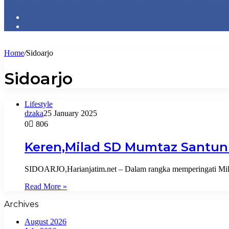
Home
/
Sidoarjo
Sidoarjo
Lifestyle
dzaka
25 January 2025
0
806
Keren,Milad SD Mumtaz Santuni 
SIDOARJO,Harianjatim.net – Dalam rangka memperingati Mi
Read More »
Archives
August 2026