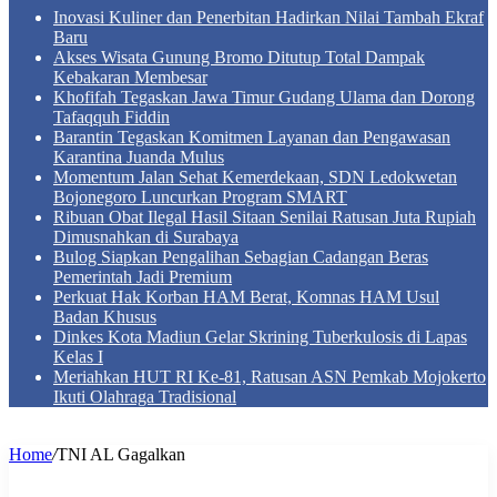
Inovasi Kuliner dan Penerbitan Hadirkan Nilai Tambah Ekraf
Baru
Akses Wisata Gunung Bromo Ditutup Total Dampak
Kebakaran Membesar
Khofifah Tegaskan Jawa Timur Gudang Ulama dan Dorong
Tafaqquh Fiddin
Barantin Tegaskan Komitmen Layanan dan Pengawasan
Karantina Juanda Mulus
Momentum Jalan Sehat Kemerdekaan, SDN Ledokwetan
Bojonegoro Luncurkan Program SMART
Ribuan Obat Ilegal Hasil Sitaan Senilai Ratusan Juta Rupiah
Dimusnahkan di Surabaya
Bulog Siapkan Pengalihan Sebagian Cadangan Beras
Pemerintah Jadi Premium
Perkuat Hak Korban HAM Berat, Komnas HAM Usul
Badan Khusus
Dinkes Kota Madiun Gelar Skrining Tuberkulosis di Lapas
Kelas I
Meriahkan HUT RI Ke-81, Ratusan ASN Pemkab Mojokerto
Ikuti Olahraga Tradisional
Home
/
TNI AL Gagalkan