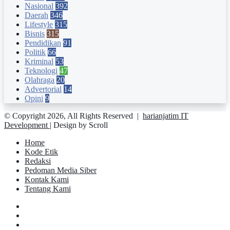
Nasional
392
Daerah
346
Lifestyle
315
Bisnis
315
Pendidikan
91
Politik
66
Kriminal
53
Teknologi
47
Olahraga
20
Advertorial
14
Opini
9
© Copyright 2026, All Rights Reserved |
harianjatim IT
Development
| Design by Scroll
Home
Kode Etik
Redaksi
Pedoman Media Siber
Kontak Kami
Tentang Kami
Facebook
Twitter
YouTube