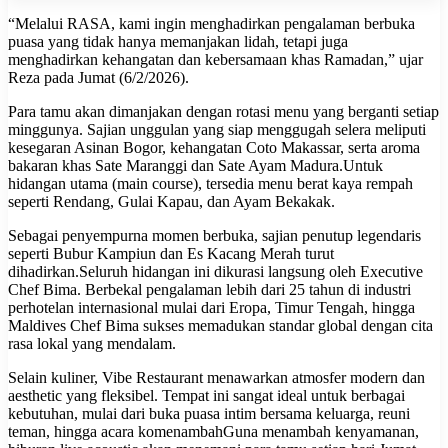
“Melalui RASA, kami ingin menghadirkan pengalaman berbuka
puasa yang tidak hanya memanjakan lidah, tetapi juga
menghadirkan kehangatan dan kebersamaan khas Ramadan,” ujar
Reza pada Jumat (6/2/2026).
Para tamu akan dimanjakan dengan rotasi menu yang berganti setiap
minggunya. Sajian unggulan yang siap menggugah selera meliputi
kesegaran Asinan Bogor, kehangatan Coto Makassar, serta aroma
bakaran khas Sate Maranggi dan Sate Ayam Madura.Untuk
hidangan utama (main course), tersedia menu berat kaya rempah
seperti Rendang, Gulai Kapau, dan Ayam Bekakak.
Sebagai penyempurna momen berbuka, sajian penutup legendaris
seperti Bubur Kampiun dan Es Kacang Merah turut
dihadirkan.Seluruh hidangan ini dikurasi langsung oleh Executive
Chef Bima. Berbekal pengalaman lebih dari 25 tahun di industri
perhotelan internasional mulai dari Eropa, Timur Tengah, hingga
Maldives Chef Bima sukses memadukan standar global dengan cita
rasa lokal yang mendalam.
Selain kuliner, Vibe Restaurant menawarkan atmosfer modern dan
aesthetic yang fleksibel. Tempat ini sangat ideal untuk berbagai
kebutuhan, mulai dari buka puasa intim bersama keluarga, reuni
teman, hingga acara komenambahGuna menambah kenyamanan,