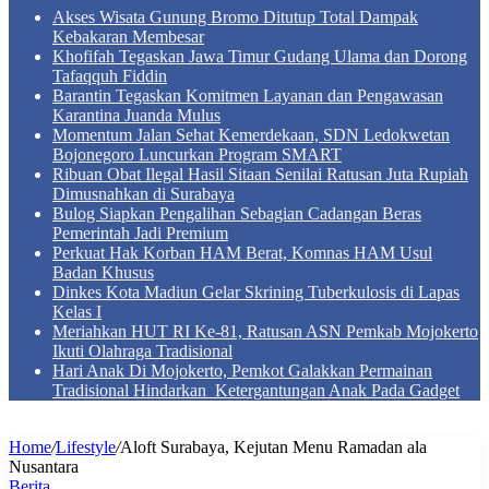
Akses Wisata Gunung Bromo Ditutup Total Dampak
Kebakaran Membesar
Khofifah Tegaskan Jawa Timur Gudang Ulama dan Dorong
Tafaqquh Fiddin
Barantin Tegaskan Komitmen Layanan dan Pengawasan
Karantina Juanda Mulus
Momentum Jalan Sehat Kemerdekaan, SDN Ledokwetan
Bojonegoro Luncurkan Program SMART
Ribuan Obat Ilegal Hasil Sitaan Senilai Ratusan Juta Rupiah
Dimusnahkan di Surabaya
Bulog Siapkan Pengalihan Sebagian Cadangan Beras
Pemerintah Jadi Premium
Perkuat Hak Korban HAM Berat, Komnas HAM Usul
Badan Khusus
Dinkes Kota Madiun Gelar Skrining Tuberkulosis di Lapas
Kelas I
Meriahkan HUT RI Ke-81, Ratusan ASN Pemkab Mojokerto
Ikuti Olahraga Tradisional
Hari Anak Di Mojokerto, Pemkot Galakkan Permainan
Tradisional Hindarkan Ketergantungan Anak Pada Gadget
Home
/
Lifestyle
/
Aloft Surabaya, Kejutan Menu Ramadan ala
Nusantara
Berita