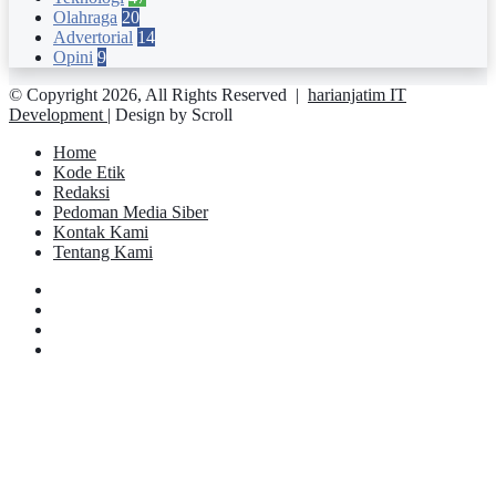
Olahraga
20
Advertorial
14
Opini
9
© Copyright 2026, All Rights Reserved |
harianjatim IT
Development
| Design by Scroll
Home
Kode Etik
Redaksi
Pedoman Media Siber
Kontak Kami
Tentang Kami
Facebook
Twitter
YouTube
Instagram
Facebook
Twitter
Pinterest
Messenger
Messenger
WhatsApp
Telegram
Back
to
top
button