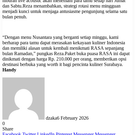
hiburan live acoustic akan menemani para tamu setiap hari Jumat
dan Sabtu.Reza menambahkan, strategi rotasi menu mingguan
menjadi kunci untuk menjaga antusiasme pengunjung selama satu
bulan penuh.
“Dengan menu Nusantara yang berganti setiap minggu, kami
berharap para tamu dapat merasakan kekayaan kuliner Indonesia
dan memiliki alasan untuk kembali menikmati RASA sepanjang
bulan Ramadan,” pungkas Reza.Paket buka puasa RASA ini dapat
dinikmati dengan harga Rp. 210.000 per orang, memberikan opsi
destinasi berbuka yang worth it bagi pencinta kuliner Surabaya.
Handy
dzaka
6 February 2026
0
Share
Facebook
Twitter
LinkedIn
Pinterest
Messenger
Messenger