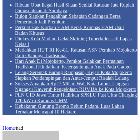
Ribuan Obat Ilegal Hasil Sitaan Senilai Ratusan Juta Rupiah
Dimusnahkan di Surabaya
Bulog Siapkan Pengalihan Sebagian Cadangan Beras
Pemerintah Jadi Premium
Perkuat Hak Korban HAM Berat, Komnas HAM Usul
Badan Khusus
Dinkes Kota Madiun Gelar Skrining Tuberkulosis di Lapas
Kelas I
Meriahkan HUT RI Ke-81, Ratusan ASN Pemkab Mojokerto
Ikuti Olahraga Tradisional
Hari Anak Di Mojokerto, Pemkot Galakkan Permainan
Tradisional Hindarkan Ketergantungan Anak Pada Gadget
Lelang Serentak Barang Rampasan, Kejari Kota Mojokerto
Siapkan Pendampingan dan Antar-Jemput Risalah Lelang
Sukses Amankan Rp27 Miliar, Wali Kota Lubuk Linggau
Ngangsu Kaweruh Pengelolaan RUMIJA ke Kota Mojokerto
PLN UID Jawa Timur Hadirkan SPKLU Fast Ultra Charging
120 kW di Kampus UMM
Kebakaran Gunung Bromo Belum Padam, Luas Lahan
Terbakar Mencapai 10 Hektare
Home
/
nad