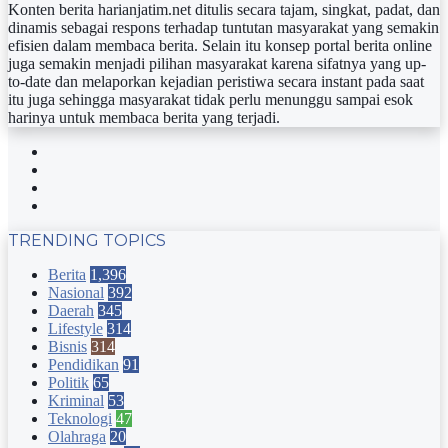
Konten berita harianjatim.net ditulis secara tajam, singkat, padat, dan
dinamis sebagai respons terhadap tuntutan masyarakat yang semakin
efisien dalam membaca berita. Selain itu konsep portal berita online
juga semakin menjadi pilihan masyarakat karena sifatnya yang up-
to-date dan melaporkan kejadian peristiwa secara instant pada saat
itu juga sehingga masyarakat tidak perlu menunggu sampai esok
harinya untuk membaca berita yang terjadi.
Facebook
Twitter
YouTube
Instagram
TRENDING TOPICS
Berita
1,396
Nasional
392
Daerah
345
Lifestyle
314
Bisnis
314
Pendidikan
91
Politik
65
Kriminal
53
Teknologi
47
Olahraga
20