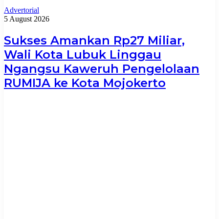
Advertorial
5 August 2026
Sukses Amankan Rp27 Miliar,
Wali Kota Lubuk Linggau
Ngangsu Kaweruh Pengelolaan
RUMIJA ke Kota Mojokerto
5 August 2026
Lelang Serentak Barang Rampasan, Kejari
Kota Mojokerto Siapkan Pendampingan dan
Antar-Jemput Risalah Lelang
5 August 2026
Sukses Amankan Rp27 Miliar, Wali Kota
Lubuk Linggau Ngangsu Kaweruh
Pengelolaan RUMIJA ke Kota Mojokerto