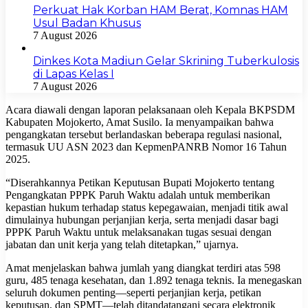
Perkuat Hak Korban HAM Berat, Komnas HAM
Usul Badan Khusus
7 August 2026
Dinkes Kota Madiun Gelar Skrining Tuberkulosis
di Lapas Kelas I
7 August 2026
Acara diawali dengan laporan pelaksanaan oleh Kepala BKPSDM
Kabupaten Mojokerto, Amat Susilo. Ia menyampaikan bahwa
pengangkatan tersebut berlandaskan beberapa regulasi nasional,
termasuk UU ASN 2023 dan KepmenPANRB Nomor 16 Tahun
2025.
“Diserahkannya Petikan Keputusan Bupati Mojokerto tentang
Pengangkatan PPPK Paruh Waktu adalah untuk memberikan
kepastian hukum terhadap status kepegawaian, menjadi titik awal
dimulainya hubungan perjanjian kerja, serta menjadi dasar bagi
PPPK Paruh Waktu untuk melaksanakan tugas sesuai dengan
jabatan dan unit kerja yang telah ditetapkan,” ujarnya.
Amat menjelaskan bahwa jumlah yang diangkat terdiri atas 598
guru, 485 tenaga kesehatan, dan 1.892 tenaga teknis. Ia menegaskan
seluruh dokumen penting—seperti perjanjian kerja, petikan
keputusan, dan SPMT—telah ditandatangani secara elektronik