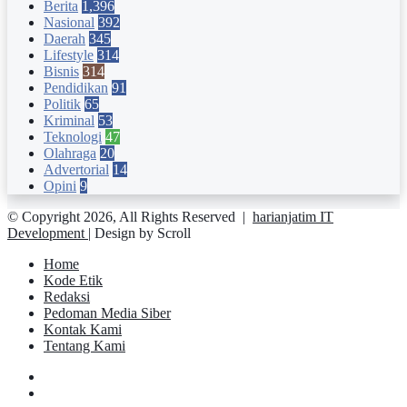
Berita
1,396
Nasional
392
Daerah
345
Lifestyle
314
Bisnis
314
Pendidikan
91
Politik
65
Kriminal
53
Teknologi
47
Olahraga
20
Advertorial
14
Opini
9
© Copyright 2026, All Rights Reserved |
harianjatim IT
Development
| Design by Scroll
Home
Kode Etik
Redaksi
Pedoman Media Siber
Kontak Kami
Tentang Kami
Facebook
Twitter