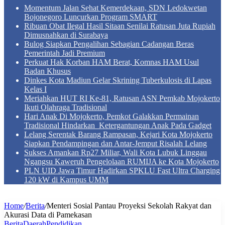
Momentum Jalan Sehat Kemerdekaan, SDN Ledokwetan
Bojonegoro Luncurkan Program SMART
Ribuan Obat Ilegal Hasil Sitaan Senilai Ratusan Juta Rupiah
Dimusnahkan di Surabaya
Bulog Siapkan Pengalihan Sebagian Cadangan Beras
Pemerintah Jadi Premium
Perkuat Hak Korban HAM Berat, Komnas HAM Usul
Badan Khusus
Dinkes Kota Madiun Gelar Skrining Tuberkulosis di Lapas
Kelas I
Meriahkan HUT RI Ke-81, Ratusan ASN Pemkab Mojokerto
Ikuti Olahraga Tradisional
Hari Anak Di Mojokerto, Pemkot Galakkan Permainan
Tradisional Hindarkan Ketergantungan Anak Pada Gadget
Lelang Serentak Barang Rampasan, Kejari Kota Mojokerto
Siapkan Pendampingan dan Antar-Jemput Risalah Lelang
Sukses Amankan Rp27 Miliar, Wali Kota Lubuk Linggau
Ngangsu Kaweruh Pengelolaan RUMIJA ke Kota Mojokerto
PLN UID Jawa Timur Hadirkan SPKLU Fast Ultra Charging
120 kW di Kampus UMM
Home
/
Berita
/
Menteri Sosial Pantau Proyeksi Sekolah Rakyat dan
Akurasi Data di Pamekasan
Berita
Daerah
Pendidikan