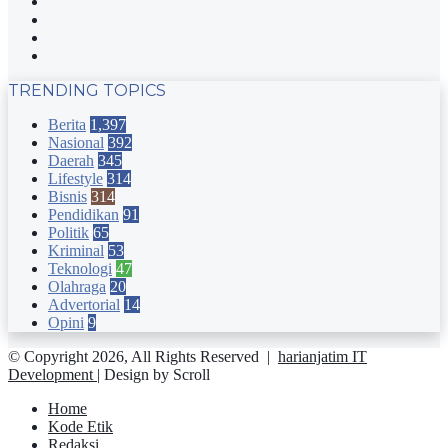
Facebook
Twitter
YouTube
Instagram
TRENDING TOPICS
Berita
1,397
Nasional
392
Daerah
345
Lifestyle
314
Bisnis
314
Pendidikan
91
Politik
65
Kriminal
53
Teknologi
47
Olahraga
20
Advertorial
14
Opini
9
© Copyright 2026, All Rights Reserved |
harianjatim IT
Development
| Design by Scroll
Home
Kode Etik
Redaksi