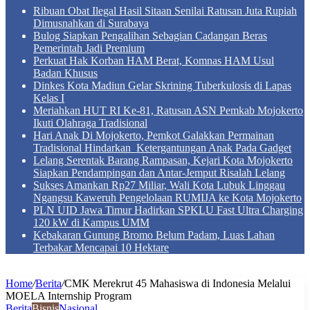
Ribuan Obat Ilegal Hasil Sitaan Senilai Ratusan Juta Rupiah
Dimusnahkan di Surabaya
Bulog Siapkan Pengalihan Sebagian Cadangan Beras
Pemerintah Jadi Premium
Perkuat Hak Korban HAM Berat, Komnas HAM Usul
Badan Khusus
Dinkes Kota Madiun Gelar Skrining Tuberkulosis di Lapas
Kelas I
Meriahkan HUT RI Ke-81, Ratusan ASN Pemkab Mojokerto
Ikuti Olahraga Tradisional
Hari Anak Di Mojokerto, Pemkot Galakkan Permainan
Tradisional Hindarkan Ketergantungan Anak Pada Gadget
Lelang Serentak Barang Rampasan, Kejari Kota Mojokerto
Siapkan Pendampingan dan Antar-Jemput Risalah Lelang
Sukses Amankan Rp27 Miliar, Wali Kota Lubuk Linggau
Ngangsu Kaweruh Pengelolaan RUMIJA ke Kota Mojokerto
PLN UID Jawa Timur Hadirkan SPKLU Fast Ultra Charging
120 kW di Kampus UMM
Kebakaran Gunung Bromo Belum Padam, Luas Lahan
Terbakar Mencapai 10 Hektare
Home
/
Berita
/
CMK Merekrut 45 Mahasiswa di Indonesia Melalui
MOELA Internship Program
Berita
Bisnis
Nasional