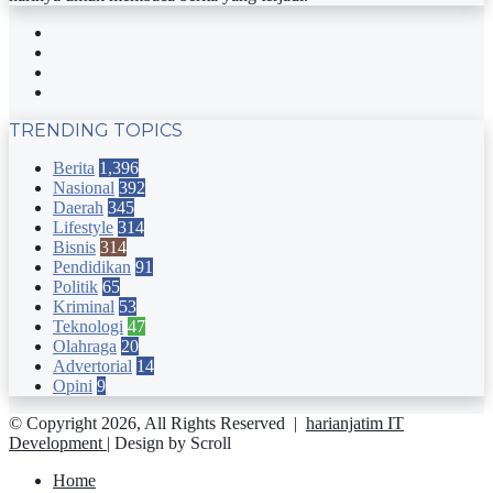
Facebook
Twitter
YouTube
Instagram
TRENDING TOPICS
Berita
1,396
Nasional
392
Daerah
345
Lifestyle
314
Bisnis
314
Pendidikan
91
Politik
65
Kriminal
53
Teknologi
47
Olahraga
20
Advertorial
14
Opini
9
© Copyright 2026, All Rights Reserved |
harianjatim IT
Development
| Design by Scroll
Home