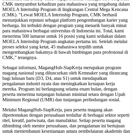
CMK menyambut kehadiran para mahasiswa yang tergabung dalam
MOELA Internship Program di lingkungan Central Mega Kencana
(CMK). “Lewat MOELA Internship Program, CMK berhasil
menunjukkan reputasi sebagai platform pengembangan karier yang
berharga. Ini terbukti dengan program yang menarik banyak minat
para mahasiswa berbagai universitas di Indonesia ini. Total, kami
menerima 500 lamaran untuk 16 posisi yang kami sediakan dalam
MOELA Internship Program angkatan pertama ini. Setelah melalui
proses seleksi yang ketat, 45 mahasiswa terpilih untuk
mengembangkan bakatnya di bawah bimbingan para profesional di
CMK,” terangnya.
Sebagai informasi, MagangHub-SiapKerja merupakan program
magang nasional yang diluncurkan oleh Kemnaker yang dirancang
bagi lulusan baru (D3, D4, atau S1) untuk mendapatkan
pengalaman industri nyata dan meningkatkan kesiapan kerja
mereka. Program ini berlangsung selama enam bulan, dengan
peserta menerima tunjangan bulanan minimal setara dengan Upah
Minimum Regional (UMR) dan tunjangan perlindungan sosial.
Melalui MagangHub-SiapKerja, para peserta magang akan
dipertemukan dengan perusahaan terdaftar di berbagai sektor seperti
ritel, kreatif, pariwisata, dan manufaktur. Setiap peserta magang
dibimbing oleh mentor perusahaan, dan pengalaman ini bertujuan
untuk menjembatani kesenjangan antara pembelajaran akademis dan