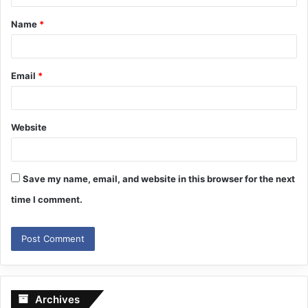
t
Name
*
*
Email
*
Website
Save my name, email, and website in this browser for the next
time I comment.
Archives