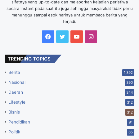
sifatnya yang up-to-date dan melaporkan kejadian peristiwa
secara instant pada saat itu juga sehingga masyarakat tidak perlu
menunggu sampai esok harinya untuk membaca berita yang
terjadi.
Facebook
Twitter
YouTube
Instagram
TRENDING TOPICS
Berita
1,392
Nasional
390
Daerah
344
Lifestyle
312
Bisnis
312
Pendidikan
91
Politik
65