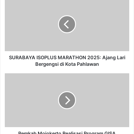
Tradisional
6 August 2026
Hari Anak Di Mojokerto, Pemkot Galakkan
Permainan Tradisional Hindarkan
Ketergantungan Anak Pada Gadget
6 August 2026
SURABAYA ISOPLUS MARATHON 2025: Ajang Lari
Lelang Serentak Barang Rampasan, Kejari
Bergengsi di Kota Pahlawan
Kota Mojokerto Siapkan Pendampingan
dan Antar-Jemput Risalah Lelang
5 August 2026
Sukses Amankan Rp27 Miliar, Wali Kota
Lubuk Linggau Ngangsu Kaweruh
Pengelolaan RUMIJA ke Kota Mojokerto
5 August 2026
Pemkab Mojokerto Realisasi Program GISA