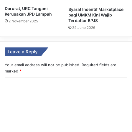
Darurat, URC Tangani
Syarat Insentif Marketplace
Kerusakan JPD Lampah
bagi UMKM Kini Wajib
Terdaftar BPJS
2 November 2025
24 June 2026
Leave a Reply
Your email address will not be published.
Required fields are
marked
*
C
o
m
m
e
n