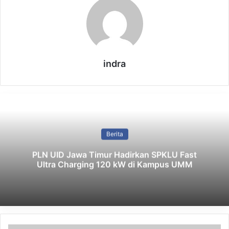
Kegembiraan yang nyata terlihat dan terasa di antara para
penonton yang berkumpul untuk menyaksikan momen
spesial tersebut. Sesuai tradisi Disney, Kapten Mickey
Mouse dan Kapten Minnie Mouse menyambut kapal saat
indra
meluncur keluar dari aula tertutup, disambut meriah oleh
para pengunjung, dengan ledakan kembang api sebagai
penutup kemeriahan – menandai hari yang sangat
berkesan. Disney Adventure akan berlabuh dan beroperasi
dari Marina Bay Cruise Centre Singapura selama minimal
Berita
lima tahun, dengan pelayaran perdana dijadwalkan pada 15
PLN UID Jawa Timur Hadirkan SPKLU Fast
Desember 2025
.(ino)
Ultra Charging 120 kW di Kampus UMM
Related Articles
Meriahkan HUT RI Ke-81, Ratusan ASN
Pemkab Mojokerto Ikuti Olahraga