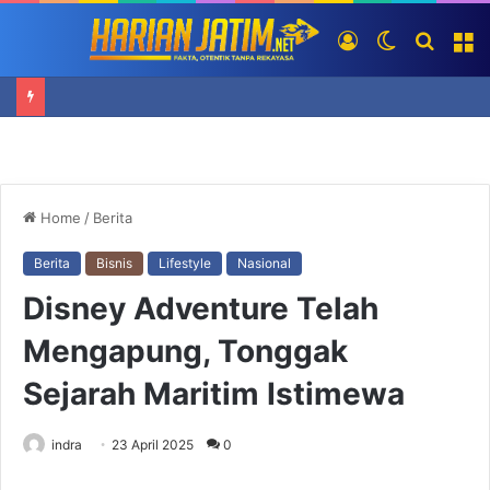
Log
Switch
Searc
M
In
skin
for
Home
/
Berita
Berita
Bisnis
Lifestyle
Nasional
Disney Adventure Telah
Mengapung, Tonggak
Sejarah Maritim Istimewa
indra
23 April 2025
0