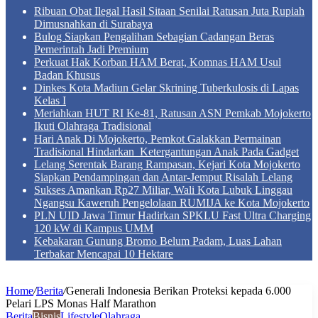
Ribuan Obat Ilegal Hasil Sitaan Senilai Ratusan Juta Rupiah
Dimusnahkan di Surabaya
Bulog Siapkan Pengalihan Sebagian Cadangan Beras
Pemerintah Jadi Premium
Perkuat Hak Korban HAM Berat, Komnas HAM Usul
Badan Khusus
Dinkes Kota Madiun Gelar Skrining Tuberkulosis di Lapas
Kelas I
Meriahkan HUT RI Ke-81, Ratusan ASN Pemkab Mojokerto
Ikuti Olahraga Tradisional
Hari Anak Di Mojokerto, Pemkot Galakkan Permainan
Tradisional Hindarkan Ketergantungan Anak Pada Gadget
Lelang Serentak Barang Rampasan, Kejari Kota Mojokerto
Siapkan Pendampingan dan Antar-Jemput Risalah Lelang
Sukses Amankan Rp27 Miliar, Wali Kota Lubuk Linggau
Ngangsu Kaweruh Pengelolaan RUMIJA ke Kota Mojokerto
PLN UID Jawa Timur Hadirkan SPKLU Fast Ultra Charging
120 kW di Kampus UMM
Kebakaran Gunung Bromo Belum Padam, Luas Lahan
Terbakar Mencapai 10 Hektare
Home
/
Berita
/
Generali Indonesia Berikan Proteksi kepada 6.000
Pelari LPS Monas Half Marathon
Berita
Bisnis
Lifestyle
Olahraga