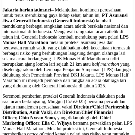
Jakarta,harianjatim.net
– Melanjutkan komitmen perusahaan
untuk terus mendukung gaya hidup sehat, tahun ini,
PT Asuransi
Jiwa Generali Indonesia (Generali Indonesia)
kembali
mendukung berbagai rangkaian acara atletik berskala nasional dan
internasional di Indonesia. Mengawali rangkaian acara atletik di
tahun ini, Generali Indonesia kembali mendukung para pelari
LPS
Monas Half Marathon
melalui proteksi asuransi jiwa dan
perawatan rumah sakit, yang diakibatkan oleh kecelakaan termasuk
berbagai risiko yang berhubungan langsung dengan olahraga lari
selama acara berlangsung. LPS Monas Half Marathon sendiri
merupakan ajang lomba lari sejauh 21 km atau
half marathon
yang
diselenggarakan oleh Lembaga Penjamin Simpanan (LPS) dan juga
didukung oleh Pemerintah Provinsi DKI Jakarta. LPS Monas Half
Marathon ini menjadi pembuka dari rangkaian acara olahraga lari
yang didukung oleh Generali Indonesia di tahun 2025.
Seremoni pemberian proteksi Generali Indonesia dilakukan pada
saat acara berlangsung, Minggu (15/6/2025) bersama perwakilan
jajaran manajemen perusahaan yakni
Direktur/Chief Partnership
Distribution, Amit Vakil,
dan
Direktur/Chief Financial
Officer,
Chin Nyean Soon,
yang didampingi oleh
Chief
Marketing Officer, Elia C. Wijaya
bersama perwakilan pelari LPS
Monas Half Marathon. Melalui proteksi ini, Generali Indonesia
memberikan
peace of mind
kepada pelari atas risiko yang mungkin