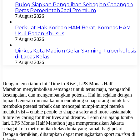
Bulog Siapkan Pengalihan Sebagian Cadangan
Beras Pemerintah Jadi Premium
7 August 2026
Perkuat Hak Korban HAM Berat, Komnas HAM
Usul Badan Khusus
7 August 2026
Dinkes Kota Madiun Gelar Skrining Tuberkulosis
di Lapas Kelas I
7 August 2026
Dengan tema tahun ini ‘Time to Rise’, LPS Monas Half
Marathon menyimbolkan semangat untuk terus maju, mengambil
kesempatan, dan mengembangkan potensi. Hal ini sejalan dengan
tujuan Generali dimana kami mendukung setiap orang untuk bisa
membuka potensi terbaik dan mencapai mimpi-mimpi mereka
melalui visi – enable people to shape a safer and more sustainable
future by caring for their lives and dreams. Lebih dari ajang lomba
lari, LPS Monas Half Marathon juga mempromosikan Jakarta
sebagai kota metropolitan kelas dunia yang ramah bagi pelari.
Dengan demikian, diharapkan dapat meningkatkan
sport tourism
di
Jakarta.