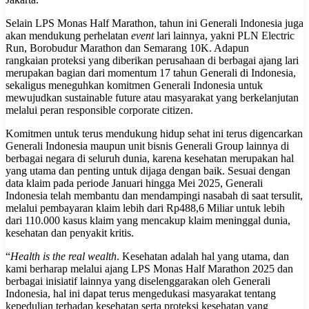
Selain LPS Monas Half Marathon, tahun ini Generali Indonesia juga
akan mendukung perhelatan
event
lari lainnya, yakni PLN Electric
Run, Borobudur Marathon dan Semarang 10K. Adapun
rangkaian proteksi yang diberikan perusahaan di berbagai ajang lari
merupakan bagian dari momentum 17 tahun Generali di Indonesia,
sekaligus meneguhkan komitmen Generali Indonesia untuk
mewujudkan sustainable future atau masyarakat yang berkelanjutan
melalui peran responsible corporate citizen.
Komitmen untuk terus mendukung hidup sehat ini terus digencarkan
Generali Indonesia maupun unit bisnis Generali Group lainnya di
berbagai negara di seluruh dunia, karena kesehatan merupakan hal
yang utama dan penting untuk dijaga dengan baik. Sesuai dengan
data klaim pada periode Januari hingga Mei 2025, Generali
Indonesia telah membantu dan mendampingi nasabah di saat tersulit,
melalui pembayaran klaim lebih dari Rp488,6 Miliar untuk lebih
dari 110.000 kasus klaim yang mencakup klaim meninggal dunia,
kesehatan dan penyakit kritis.
“
Health is the real wealth
. Kesehatan adalah hal yang utama, dan
kami berharap melalui ajang LPS Monas Half Marathon 2025 dan
berbagai inisiatif lainnya yang diselenggarakan oleh Generali
Indonesia, hal ini dapat terus mengedukasi masyarakat tentang
kepedulian terhadap kesehatan serta proteksi kesehatan yang