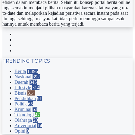
efisien dalam membaca berita. Selain itu konsep portal berita online
juga semakin menjadi pilihan masyarakat karena sifatnya yang up-
to-date dan melaporkan kejadian peristiwa secara instant pada saat
itu juga sehingga masyarakat tidak perlu menunggu sampai esok
harinya untuk membaca berita yang terjadi.
Facebook
Twitter
YouTube
Instagram
TRENDING TOPICS
Berita
1,396
Nasional
392
Daerah
345
Lifestyle
314
Bisnis
314
Pendidikan
91
Politik
65
Kriminal
53
Teknologi
47
Olahraga
20
Advertorial
14
Opini
9