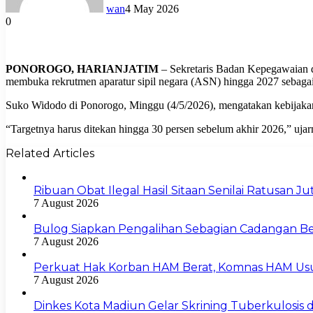
wan
4 May 2026
0
PONOROGO, HARIANJATIM
– Sekretaris Badan Kepegawaian
membuka rekrutmen aparatur sipil negara (ASN) hingga 2027 sebaga
Suko Widodo di Ponorogo, Minggu (4/5/2026), mengatakan kebijakan m
“Targetnya harus ditekan hingga 30 persen sebelum akhir 2026,” ujar
Related Articles
Ribuan Obat Ilegal Hasil Sitaan Senilai Ratusan 
7 August 2026
Bulog Siapkan Pengalihan Sebagian Cadangan Be
7 August 2026
Perkuat Hak Korban HAM Berat, Komnas HAM Us
7 August 2026
Dinkes Kota Madiun Gelar Skrining Tuberkulosis di