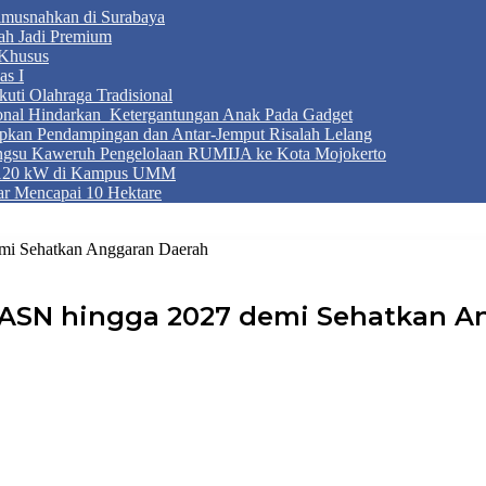
Dimusnahkan di Surabaya
ah Jadi Premium
Khusus
as I
ti Olahraga Tradisional
ional Hindarkan Ketergantungan Anak Pada Gadget
apkan Pendampingan dan Antar-Jemput Risalah Lelang
ngsu Kaweruh Pengelolaan RUMIJA ke Kota Mojokerto
g 120 kW di Kampus UMM
r Mencapai 10 Hektare
mi Sehatkan Anggaran Daerah
ASN hingga 2027 demi Sehatkan A