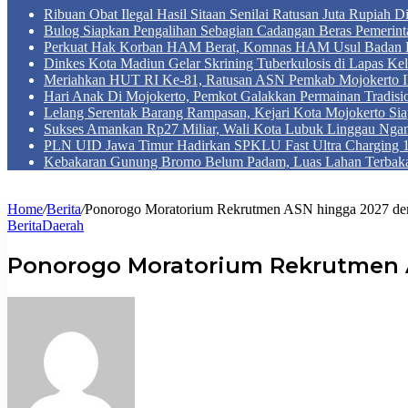
Ribuan Obat Ilegal Hasil Sitaan Senilai Ratusan Juta Rupiah 
Bulog Siapkan Pengalihan Sebagian Cadangan Beras Pemerint
Perkuat Hak Korban HAM Berat, Komnas HAM Usul Badan 
Dinkes Kota Madiun Gelar Skrining Tuberkulosis di Lapas Kel
Meriahkan HUT RI Ke-81, Ratusan ASN Pemkab Mojokerto Iku
Hari Anak Di Mojokerto, Pemkot Galakkan Permainan Tradis
Lelang Serentak Barang Rampasan, Kejari Kota Mojokerto Si
Sukses Amankan Rp27 Miliar, Wali Kota Lubuk Linggau Nga
PLN UID Jawa Timur Hadirkan SPKLU Fast Ultra Chargin
Kebakaran Gunung Bromo Belum Padam, Luas Lahan Terbaka
Home
/
Berita
/
Ponorogo Moratorium Rekrutmen ASN hingga 2027 de
Berita
Daerah
Ponorogo Moratorium Rekrutmen 