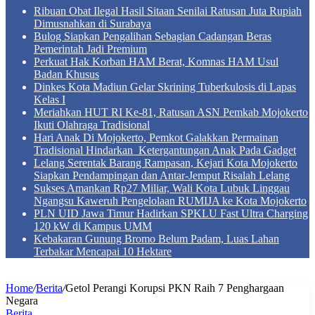
Ribuan Obat Ilegal Hasil Sitaan Senilai Ratusan Juta Rupiah
Dimusnahkan di Surabaya
Bulog Siapkan Pengalihan Sebagian Cadangan Beras
Pemerintah Jadi Premium
Perkuat Hak Korban HAM Berat, Komnas HAM Usul
Badan Khusus
Dinkes Kota Madiun Gelar Skrining Tuberkulosis di Lapas
Kelas I
Meriahkan HUT RI Ke-81, Ratusan ASN Pemkab Mojokerto
Ikuti Olahraga Tradisional
Hari Anak Di Mojokerto, Pemkot Galakkan Permainan
Tradisional Hindarkan Ketergantungan Anak Pada Gadget
Lelang Serentak Barang Rampasan, Kejari Kota Mojokerto
Siapkan Pendampingan dan Antar-Jemput Risalah Lelang
Sukses Amankan Rp27 Miliar, Wali Kota Lubuk Linggau
Ngangsu Kaweruh Pengelolaan RUMIJA ke Kota Mojokerto
PLN UID Jawa Timur Hadirkan SPKLU Fast Ultra Charging
120 kW di Kampus UMM
Kebakaran Gunung Bromo Belum Padam, Luas Lahan
Terbakar Mencapai 10 Hektare
Home
/
Berita
/
Getol Perangi Korupsi PKN Raih 7 Penghargaan
Negara
Berita