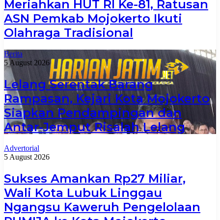
Meriahkan HUT RI Ke-81, Ratusan
ASN Pemkab Mojokerto Ikuti
Olahraga Tradisional
Berita
5 August 2026
Lelang Serentak Barang
Rampasan, Kejari Kota Mojokerto
Siapkan Pendampingan dan
Antar-Jemput Risalah Lelang
Advertorial
5 August 2026
Sukses Amankan Rp27 Miliar,
Wali Kota Lubuk Linggau
Ngangsu Kaweruh Pengelolaan