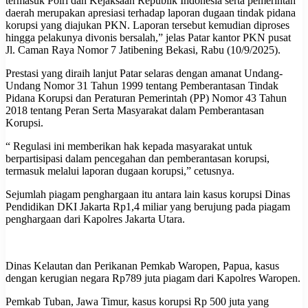
termasuk Polri dan Kejaksaan Republik Indonesia serta pemerintah
daerah merupakan apresiasi terhadap laporan dugaan tindak pidana
korupsi yang diajukan PKN. Laporan tersebut kemudian diproses
hingga pelakunya divonis bersalah,” jelas Patar kantor PKN pusat
Jl. Caman Raya Nomor 7 Jatibening Bekasi, Rabu (10/9/2025).
Prestasi yang diraih lanjut Patar selaras dengan amanat Undang-
Undang Nomor 31 Tahun 1999 tentang Pemberantasan Tindak
Pidana Korupsi dan Peraturan Pemerintah (PP) Nomor 43 Tahun
2018 tentang Peran Serta Masyarakat dalam Pemberantasan
Korupsi.
“ Regulasi ini memberikan hak kepada masyarakat untuk
berpartisipasi dalam pencegahan dan pemberantasan korupsi,
termasuk melalui laporan dugaan korupsi,” cetusnya.
Sejumlah piagam penghargaan itu antara lain kasus korupsi Dinas
Pendidikan DKI Jakarta Rp1,4 miliar yang berujung pada piagam
penghargaan dari Kapolres Jakarta Utara.
Dinas Kelautan dan Perikanan Pemkab Waropen, Papua, kasus
dengan kerugian negara Rp789 juta piagam dari Kapolres Waropen.
Pemkab Tuban, Jawa Timur, kasus korupsi Rp 500 juta yang