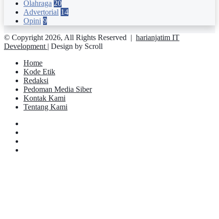
Olahraga
20
Advertorial
14
Opini
9
© Copyright 2026, All Rights Reserved |
harianjatim IT
Development
| Design by Scroll
Home
Kode Etik
Redaksi
Pedoman Media Siber
Kontak Kami
Tentang Kami
Facebook
Twitter
YouTube
Instagram
Facebook
Twitter
Pinterest
Messenger
Messenger
WhatsApp
Telegram
Back
to
top
button