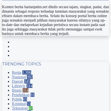
Konten berita harianjatim.net ditulis secara tajam, singkat, padat, dan
dinamis sebagai respons terhadap tuntutan masyarakat yang semakin
efisien dalam membaca berita. Selain itu konsep portal berita online
juga semakin menjadi pilihan masyarakat karena sifatnya yang up-
to-date dan melaporkan kejadian peristiwa secara instant pada saat
itu juga sehingga masyarakat tidak perlu menunggu sampai esok
harinya untuk membaca berita yang terjadi.
Facebook
Twitter
YouTube
Instagram
TRENDING TOPICS
Berita
1,396
Nasional
392
Daerah
345
Lifestyle
314
Bisnis
314
Pendidikan
91
Politik
65
Kriminal
53
Teknologi
47