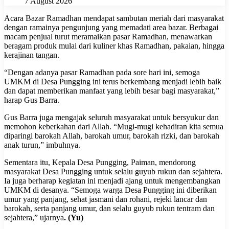
7 August 2026
Acara Bazar Ramadhan mendapat sambutan meriah dari masyarakat
dengan ramainya pengunjung yang memadati area bazar. Berbagai
macam penjual turut meramaikan pasar Ramadhan, menawarkan
beragam produk mulai dari kuliner khas Ramadhan, pakaian, hingga
kerajinan tangan.
“Dengan adanya pasar Ramadhan pada sore hari ini, semoga
UMKM di Desa Pungging ini terus berkembang menjadi lebih baik
dan dapat memberikan manfaat yang lebih besar bagi masyarakat,”
harap Gus Barra.
Gus Barra juga mengajak seluruh masyarakat untuk bersyukur dan
memohon keberkahan dari Allah. “Mugi-mugi kehadiran kita semua
diparingi barokah Allah, barokah umur, barokah rizki, dan barokah
anak turun,” imbuhnya.
Sementara itu, Kepala Desa Pungging, Paiman, mendorong
masyarakat Desa Pungging untuk selalu guyub rukun dan sejahtera.
Ia juga berharap kegiatan ini menjadi ajang untuk mengembangkan
UMKM di desanya. “Semoga warga Desa Pungging ini diberikan
umur yang panjang, sehat jasmani dan rohani, rejeki lancar dan
barokah, serta panjang umur, dan selalu guyub rukun tentram dan
sejahtera,” ujarnya
. (Yu)