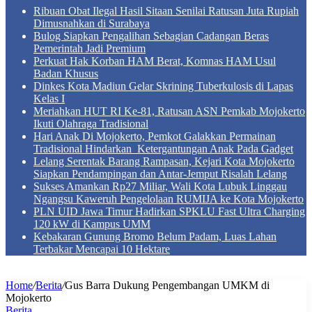
Ribuan Obat Ilegal Hasil Sitaan Senilai Ratusan Juta Rupiah
Dimusnahkan di Surabaya
Bulog Siapkan Pengalihan Sebagian Cadangan Beras
Pemerintah Jadi Premium
Perkuat Hak Korban HAM Berat, Komnas HAM Usul
Badan Khusus
Dinkes Kota Madiun Gelar Skrining Tuberkulosis di Lapas
Kelas I
Meriahkan HUT RI Ke-81, Ratusan ASN Pemkab Mojokerto
Ikuti Olahraga Tradisional
Hari Anak Di Mojokerto, Pemkot Galakkan Permainan
Tradisional Hindarkan Ketergantungan Anak Pada Gadget
Lelang Serentak Barang Rampasan, Kejari Kota Mojokerto
Siapkan Pendampingan dan Antar-Jemput Risalah Lelang
Sukses Amankan Rp27 Miliar, Wali Kota Lubuk Linggau
Ngangsu Kaweruh Pengelolaan RUMIJA ke Kota Mojokerto
PLN UID Jawa Timur Hadirkan SPKLU Fast Ultra Charging
120 kW di Kampus UMM
Kebakaran Gunung Bromo Belum Padam, Luas Lahan
Terbakar Mencapai 10 Hektare
Home
/
Berita
/
Gus Barra Dukung Pengembangan UMKM di
Mojokerto
Berita