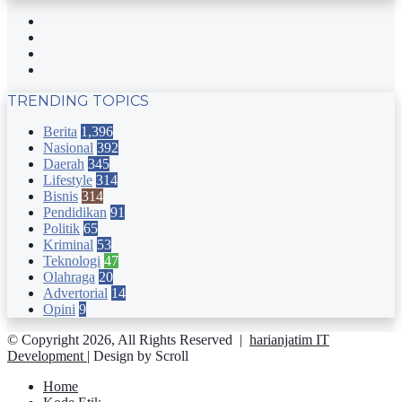
Facebook
Twitter
YouTube
Instagram
TRENDING TOPICS
Berita
1,396
Nasional
392
Daerah
345
Lifestyle
314
Bisnis
314
Pendidikan
91
Politik
65
Kriminal
53
Teknologi
47
Olahraga
20
Advertorial
14
Opini
9
© Copyright 2026, All Rights Reserved |
harianjatim IT
Development
| Design by Scroll
Home