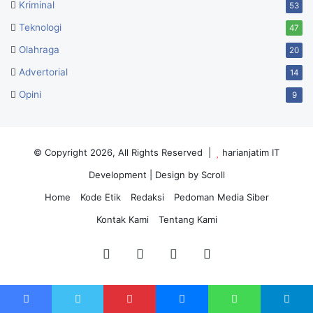
Kriminal
53
Teknologi
47
Olahraga
20
Advertorial
14
Opini
9
© Copyright 2026, All Rights Reserved |
harianjatim IT
Development
| Design by Scroll
Home
Kode Etik
Redaksi
Pedoman Media Siber
Kontak Kami
Tentang Kami
Facebook
Twitter
YouTube
Instagram
Facebook
Twitter
Pinterest
Messenger
WhatsApp
Telegram