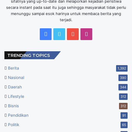
sifatnya yang up-to-date dan melaporkan kejadian peristiwa
secara instant pada saat itu juga sehingga masyarakat tidak perlu
menunggu sampai esok harinya untuk membaca berita yang
terjadi.
Facebook
Twitter
YouTube
Instagram
TRENDING TOPICS
Berita
1,392
Nasional
390
Daerah
344
Lifestyle
312
Bisnis
312
Pendidikan
91
Politik
65