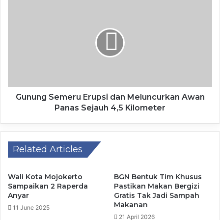
Ferry Djatmiko menegaskan bahwa kondisi seluruh siswa
saat ini sudah terkendali dan membaik tanpa ada yang
perlu menjalani rawat inap, sementara pihak puskesmas
terus proaktif memantau perkembangan kesehatan
mereka.
Gunung Semeru Erupsi dan Meluncurkan Awan
Pemerintah Kota Kediri bersama Satgas juga terus
Panas Sejauh 4,5 Kilometer
menjalin koordinasi dengan Badan Gizi Nasional (BGN)
untuk melakukan evaluasi menyeluruh terhadap
pelaksanaan program ini di lapangan.
Related Articles
Ferry Djatmiko mengatakan, “Kami akan memperketat
standar operasional prosedur (SOP) monitor dan evaluasi,
Wali Kota Mojokerto
BGN Bentuk Tim Khusus
Sampaikan 2 Raperda
Pastikan Makan Bergizi
karena ditemukan indikasi pelanggaran, namun program
Anyar
Gratis Tak Jadi Sampah
ini tetap baik dan akan terus kami kawal bersama.”
Makanan
11 June 2025
21 April 2026