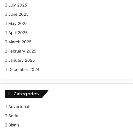
July 2025
AKP Achmad Elyasarif Martadinata menegaskan, “Jika ada
June 2025
indikasi pelanggaran, akan kami tindaklanjuti sesuai
May 2025
ketentuan.”(wa/ar)
April 2025
March 2025
Investigasi Keracunan Makan Bergizi Gratis di
February 2025
Kediri
January 2025
SPPG Tempurejo Ditutup Sementara
December 2024
Categories
Advertorial
Berita
Bisnis