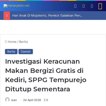
Log
Switch
Searc
M
In
skin
for
Hari Anak Di Mojokerto, Pemkot Galakkan Permainan Tradisional Hindarkan Ketergantungan Anak Pada Gadget
Home
/
Berita
Berita
Daerah
Investigasi Keracunan
Makan Bergizi Gratis di
Kediri, SPPG Tempurejo
Ditutup Sementara
wan
24 April 2026
0