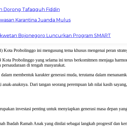
n Dorong Tafaqquh Fiddin
wasan Karantina Juanda Mulus
okwetan Bojonegoro Luncurkan Program SMART
Kota Probolinggo ini mengusung tema khusus mengenai peran strateg
ota Probolinggo yang selama ini terus berkomitmen menjaga harmoni 
 persaudaraan di tengah masyarakat.
s dalam membentuk karakter generasi muda, terutama dalam menanamkan
 anak-anaknya. Dari tangan seorang perempuan lah nilai kasih sayang,
pakan investasi penting untuk menyiapkan generasi masa depan yang
ah Ibadah Ramah Anak yang dinilai sebagai langkah progresif dan ke