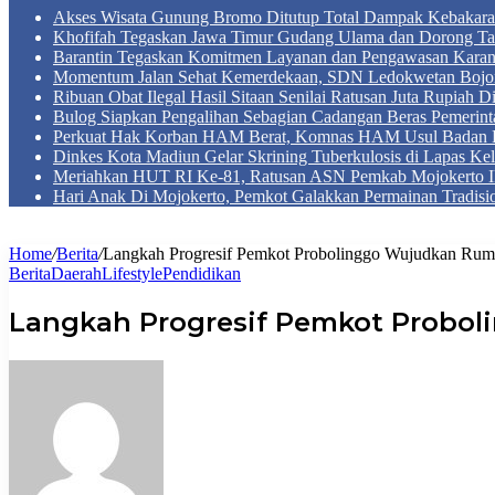
Akses Wisata Gunung Bromo Ditutup Total Dampak Kebakar
Khofifah Tegaskan Jawa Timur Gudang Ulama dan Dorong Ta
Barantin Tegaskan Komitmen Layanan dan Pengawasan Karan
Momentum Jalan Sehat Kemerdekaan, SDN Ledokwetan Boj
Ribuan Obat Ilegal Hasil Sitaan Senilai Ratusan Juta Rupiah 
Bulog Siapkan Pengalihan Sebagian Cadangan Beras Pemerint
Perkuat Hak Korban HAM Berat, Komnas HAM Usul Badan 
Dinkes Kota Madiun Gelar Skrining Tuberkulosis di Lapas Kel
Meriahkan HUT RI Ke-81, Ratusan ASN Pemkab Mojokerto Iku
Hari Anak Di Mojokerto, Pemkot Galakkan Permainan Tradis
Home
/
Berita
/
Langkah Progresif Pemkot Probolinggo Wujudkan Ru
Berita
Daerah
Lifestyle
Pendidikan
Langkah Progresif Pemkot Probo