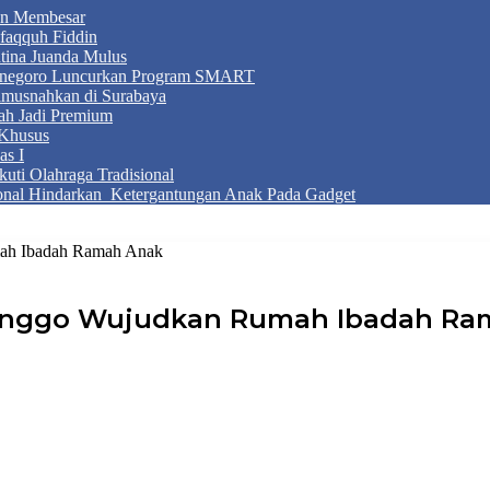
an Membesar
faqquh Fiddin
tina Juanda Mulus
onegoro Luncurkan Program SMART
Dimusnahkan di Surabaya
ah Jadi Premium
Khusus
as I
ti Olahraga Tradisional
ional Hindarkan Ketergantungan Anak Pada Gadget
mah Ibadah Ramah Anak
linggo Wujudkan Rumah Ibadah Ra