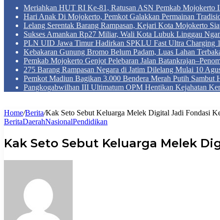
Meriahkan HUT RI Ke-81, Ratusan ASN Pemkab Mojokerto Iku
Hari Anak Di Mojokerto, Pemkot Galakkan Permainan Tradis
Lelang Serentak Barang Rampasan, Kejari Kota Mojokerto Si
Sukses Amankan Rp27 Miliar, Wali Kota Lubuk Linggau Nga
PLN UID Jawa Timur Hadirkan SPKLU Fast Ultra Chargin
Kebakaran Gunung Bromo Belum Padam, Luas Lahan Terbaka
Pemkab Mojokerto Genjot Pelebaran Jalan Batankrajan–Peno
275 Barang Rampasan Negara di Jatim Dilelang Mulai 10 Agus
Pemkot Madiun Bagikan 3.000 Bendera Merah Putih Sambut 
Pangkogabwilhan III Ultimatum OPM Hentikan Kejahatan Ke
Home
/
Berita
/
Kak Seto Sebut Keluarga Melek Digital Jadi Fondasi
Berita
Daerah
Nasional
Pendidikan
Kak Seto Sebut Keluarga Melek Di