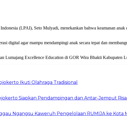
 Indonesia (LPAI), Seto Mulyadi, menekankan bahwa keamanan anak di 
asi digital agar mampu mendampingi anak secara tepat dan membangun
iatan Lumajang Excellence Education di GOR Wira Bhakti Kabupaten 
okerto Ikuti Olahraga Tradisional
Mojokerto Siapkan Pendampingan dan Antar-Jemput Risa
inggau Ngangsu Kaweruh Pengelolaan RUMIJA ke Kota 