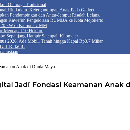
ti Olahraga Tradisional
ional Hindarkan Ketergantungan Anak Pada Gadget
apkan Pendampingan dan Antar-Jemput Risalah Lelang
ngsu Kaweruh Pengelolaan RUMIJA ke Kota Mojokerto
g 120 kW di Kampus UMM
r Mencapai 10 Hektare
mpo Sepanjang Hampir Setengah Kilometer
tus 2026, Ada Mobil, Tanah hingga Kapal Rp3,7 Miliar
HUT RI ke-81
manusiaan
 Keamanan Anak di Dunia Maya
gital Jadi Fondasi Keamanan Anak 