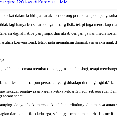
 Charging 120 kW di Kampus UMM
n melekat dalam kehidupan anak mendorong perubahan pola pengasuhan
 tidak lagi hanya berkaitan dengan ruang fisik, tetapi juga mencakup ru
rasi digital native yang sejak dini akrab dengan gawai, media sosial,
asuhan konvensional, tetapi juga memahami dinamika interaksi anak di
nya.
 digital bukan semata membatasi penggunaan teknologi, tetapi memb
man, tekanan, maupun persoalan yang dihadapi di ruang digital,” kat
ing sekadar pengawasan karena ketika keluarga hadir sebagai ruang a
 secara sehat.
mpingi dengan baik, mereka akan lebih terlindungi dan merasa aman d
 bagian dari pendidikan keluarga, sehingga pemahaman terhadap media sos