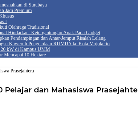
Dimusnahkan di Surabaya
ah Jadi Premium
Khusus
as I
ti Olahraga Tradisional
ional Hindarkan Ketergantungan Anak Pada Gadget
apkan Pendampingan dan Antar-Jemput Risalah Lelang
ngsu Kaweruh Pengelolaan RUMIJA ke Kota Mojokerto
g 120 kW di Kampus UMM
r Mencapai 10 Hektare
iswa Prasejahtera
0 Pelajar dan Mahasiswa Prasejahte