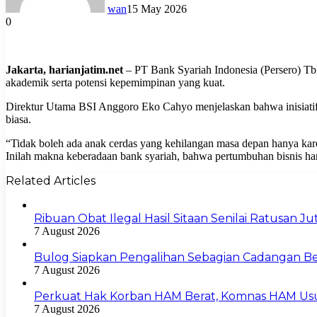
wan
15 May 2026
0
Jakarta, harianjatim.net
– PT Bank Syariah Indonesia (Persero) Tbk
akademik serta potensi kepemimpinan yang kuat.
Direktur Utama BSI Anggoro Eko Cahyo menjelaskan bahwa inisiatif 
biasa.
“Tidak boleh ada anak cerdas yang kehilangan masa depan hanya kare
Inilah makna keberadaan bank syariah, bahwa pertumbuhan bisnis ha
Related Articles
Ribuan Obat Ilegal Hasil Sitaan Senilai Ratusan 
7 August 2026
Bulog Siapkan Pengalihan Sebagian Cadangan Be
7 August 2026
Perkuat Hak Korban HAM Berat, Komnas HAM Us
7 August 2026