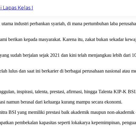
 Lapas Kelas I
ama industri perbankan syariah, di mana pertumbuhan laba perusahaan
a kami berikan kepada masyarakat. Karena itu, zakat bukan sekadar k
yang sudah berjalan sejak 2021 dan kini telah menjangkau lebih dari 1
ah lulus dan saat ini berkarier di berbagai perusahaan nasional atau me
ggulan, inspirasi, talenta, prestasi, afirmasi, hingga Talenta KIP-K BSI
tasi namun berasal dari keluarga kurang mampu secara ekonomi.
itra BSI yang memiliki prestasi baik akademik maupun non-akademik d
atkan pembekalan kapasitas seperti lokakarya kepemimpinan, penguatan 