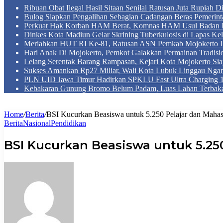
Ribuan Obat Ilegal Hasil Sitaan Senilai Ratusan Juta Rupiah 
Bulog Siapkan Pengalihan Sebagian Cadangan Beras Pemerint
Perkuat Hak Korban HAM Berat, Komnas HAM Usul Badan 
Dinkes Kota Madiun Gelar Skrining Tuberkulosis di Lapas Kel
Meriahkan HUT RI Ke-81, Ratusan ASN Pemkab Mojokerto Iku
Hari Anak Di Mojokerto, Pemkot Galakkan Permainan Tradis
Lelang Serentak Barang Rampasan, Kejari Kota Mojokerto Si
Sukses Amankan Rp27 Miliar, Wali Kota Lubuk Linggau Nga
PLN UID Jawa Timur Hadirkan SPKLU Fast Ultra Chargin
Kebakaran Gunung Bromo Belum Padam, Luas Lahan Terbaka
Home
/
Berita
/
BSI Kucurkan Beasiswa untuk 5.250 Pelajar dan Mahas
Berita
Nasional
Pendidikan
BSI Kucurkan Beasiswa untuk 5.25