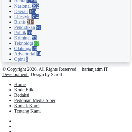
Berita
1,396
Nasional
392
Daerah
345
Lifestyle
314
Bisnis
314
Pendidikan
91
Politik
65
Kriminal
53
Teknologi
47
Olahraga
20
Advertorial
14
Opini
9
© Copyright 2026, All Rights Reserved |
harianjatim IT
Development
| Design by Scroll
Home
Kode Etik
Redaksi
Pedoman Media Siber
Kontak Kami
Tentang Kami
Facebook
Twitter
YouTube