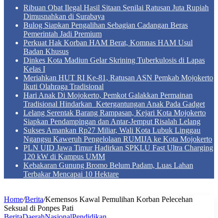
Ribuan Obat Ilegal Hasil Sitaan Senilai Ratusan Juta Rupiah
Dimusnahkan di Surabaya
Bulog Siapkan Pengalihan Sebagian Cadangan Beras
Pemerintah Jadi Premium
Perkuat Hak Korban HAM Berat, Komnas HAM Usul
Badan Khusus
Dinkes Kota Madiun Gelar Skrining Tuberkulosis di Lapas
Kelas I
Meriahkan HUT RI Ke-81, Ratusan ASN Pemkab Mojokerto
Ikuti Olahraga Tradisional
Hari Anak Di Mojokerto, Pemkot Galakkan Permainan
Tradisional Hindarkan Ketergantungan Anak Pada Gadget
Lelang Serentak Barang Rampasan, Kejari Kota Mojokerto
Siapkan Pendampingan dan Antar-Jemput Risalah Lelang
Sukses Amankan Rp27 Miliar, Wali Kota Lubuk Linggau
Ngangsu Kaweruh Pengelolaan RUMIJA ke Kota Mojokerto
PLN UID Jawa Timur Hadirkan SPKLU Fast Ultra Charging
120 kW di Kampus UMM
Kebakaran Gunung Bromo Belum Padam, Luas Lahan
Terbakar Mencapai 10 Hektare
Home
/
Berita
/
Kemensos Kawal Pemulihan Korban Pelecehan
Seksual di Ponpes Pati
Berita
Daerah
Nasional
Pendidikan