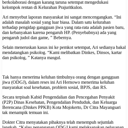
berkolaborasi dengan karang taruna setempat mengedukasi
kelompok rentan di Kelurahan Prajuritkulon.
Ari menyebut laporan masyarakat ini sangat mencengangkan. “Ini
adalah masalah sosial yang luar biasa. Dalam satu kelurahan
terhadap pengidap gangguan jiwa yang rata-rata adalah pasien baru,
dan kebanyakan karena pengaruh HP. (Penyebabnya) ada yang
pengaruh judol dan game, ” Bebernya.
Selain meneruskan kasus ini ke pemkot setempat, Ari sedianya bakal
mendatangkan psikolog. “Kami melibatkan Dinkes, Dinsos, kartar
dan psikolog, ” Katanya masgul.
Tak hanya menerima keluhan timbulnya orang dengan gangguan
jiwa (ODGJ), dalam reses ini Ari Hernowo menerima keluhan
masyarakat soal kesehatan, problem sosial, BPJS, dan RS.
Secara terpisah Kabid Pengendalian dan Pencegahan Penyakit
(P2P) Dinas Kesehatan, Pengendalian Penduduk, dan Keluarga
Berencana (Dinkes PPKB) Kota Mojokerto, Dr Citra Mayangsari
tak menampik temuan ini.
Dokter Citra menyatakan pihaknya telah menempuh sejumlah
langkah. “Kalau penanganan ODGJ kami melaksanakan pelayanan