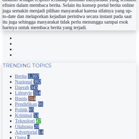
efisien dalam membaca berita. Selain itu konsep portal berita online
juga semakin menjadi pilihan masyarakat karena sifatnya yang up-
to-date dan melaporkan kejadian peristiwa secara instant pada saat
itu juga sehingga masyarakat tidak perlu menunggu sampai esok
harinya untuk membaca berita yang terjadi.
Facebook
Twitter
YouTube
Instagram
TRENDING TOPICS
Berita
1,397
Nasional
392
Daerah
345
Lifestyle
314
Bisnis
314
Pendidikan
91
Politik
65
Kriminal
53
Teknologi
47
Olahraga
20
Advertorial
14
Opini
9