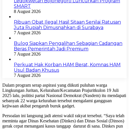
Ledokwetan Bojonegoro Luncurkan Program
SMART
8 August 2026
Ribuan Obat Ilegal Hasil Sitaan Senilai Ratusan
Juta Rupiah Dimusnahkan di Surabaya
7 August 2026
Bulog Siapkan Pengalihan Sebagian Cadangan
Beras Pemerintah Jadi Premium
7 August 2026
Perkuat Hak Korban HAM Berat, Komnas HAM
Usul Badan Khusus
7 August 2026
Dalam program serap aspirasi yang diikuti puluhan warga
Lingkungan Juritan, Kelurahan/Kecamatan Prajuritkulon 19 Juli
2025 lalu, politisi partai Nasional Demokrat (Nasdem) itu mendapati
sebanyak 22 warga kelurahan tersebut mengalami gangguan
kejiwaan akibat pengaruh buruk gadget.
Persoalan ini langsung jadi atensi wakil rakyat tersebut. “Saya telah
meminta agar Dinas Kesehatan (Dinkes) dan Dinas Sosial (Dinsos)
gerak cepat menangani kasus tanggap darurat di sana. Dinkes pun