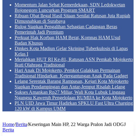
Momentum Jalan Sehat Kemerdekaan, SDN Ledokwetan
Bojonegoro Luncurkan Program SMART
Ribuan Obat Ilegal Hasil Sitaan Senilai Ratusan Juta Rupiah
Dimusnahkan di Surabaya
Bulog Siapkan Pengalihan Sebagian Cadangan Beras
Pemerintah Jadi Premium
Perkuat Hak Korban HAM Berat, Komnas HAM Usul
Badan Khusus
Dinkes Kota Madiun Gelar Skrining Tuberkulosis di Lapas
Kelas I
Meriahkan HUT RI Ke-81, Ratusan ASN Pemkab Mojokerto
Ikuti Olahraga Tradisional
Hari Anak Di Mojokerto, Pemkot Galakkan Permainan
Tradisional Hindarkan Ketergantungan Anak Pada Gadget
Lelang Serentak Barang Rampasan, Kejari Kota Mojokerto
Siapkan Pendampingan dan Antar-Jemput Risalah Lelang
Sukses Amankan Rp27 Miliar, Wali Kota Lubuk Linggau
Ngangsu Kaweruh Pengelolaan RUMIJA ke Kota Mojokerto
PLN UID Jawa Timur Hadirkan SPKLU Fast Ultra Charging
120 kW di Kampus UMM
Home
/
Berita
/
Keseringan Main HP, 22 Warga Pralon Jadi ODGJ
Berita