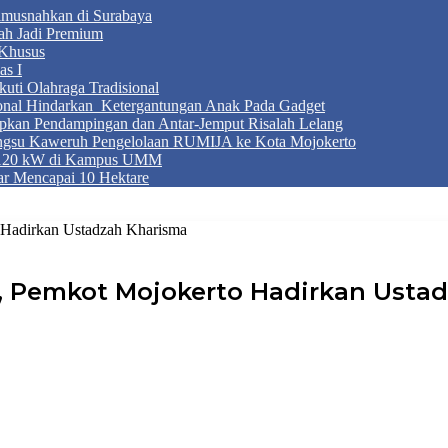
Dimusnahkan di Surabaya
ah Jadi Premium
Khusus
as I
ti Olahraga Tradisional
ional Hindarkan Ketergantungan Anak Pada Gadget
apkan Pendampingan dan Antar-Jemput Risalah Lelang
ngsu Kaweruh Pengelolaan RUMIJA ke Kota Mojokerto
g 120 kW di Kampus UMM
r Mencapai 10 Hektare
 Hadirkan Ustadzah Kharisma
H, Pemkot Mojokerto Hadirkan Usta