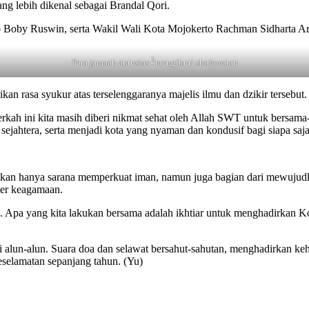
g lebih dikenal sebagai Brandal Qori.
o Boby Ruswin, serta Wakil Wali Kota Mojokerto Rachman Sidharta Ar
1
Para jamaah antusias
mengikuti sholawatan
 rasa syukur atas terselenggaranya majelis ilmu dan dzikir tersebut.
rkah ini kita masih diberi nikmat sehat oleh Allah SWT untuk bersa
ejahtera, serta menjadi kota yang nyaman dan kondusif bagi siapa saja,
bukan hanya sarana memperkuat iman, namun juga bagian dari mewujud
ter keagamaan.
Apa yang kita lakukan bersama adalah ikhtiar untuk menghadirkan Ko
lun-alun. Suara doa dan selawat bersahut-sahutan, menghadirkan keh
selamatan sepanjang tahun. (Yu)