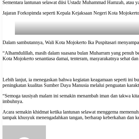
Sementara lantunan selawat diisi Ustadz Muhammad Hamzah, atau yan
Jajaran Forkopimda seperti Kepala Kejaksaan Negeri Kota Mojokert
Dalam sambutannya, Wali Kota Mojokerto Ika Puspitasari menyampaikan
“Alhamdulillah, masih dalam suasana bulan Muharram yang penuh be
Kota Mojokerto senantiasa damai, tenteram, masyarakatnya sehat dan s
Lebih lanjut, ia menegaskan bahwa kegiatan keagamaan seperti ini 
peningkatan kualitas Sumber Daya Manusia melalui penguatan karak
“Semoga tausiyah malam ini semakin menambah iman dan takwa kita. 
imbuhnya.
Acara semakin khidmat ketika lantunan selawat menggema memenuhi a
tampak khusyuk menengadahkan tangan, berharap keberkahan dan ke