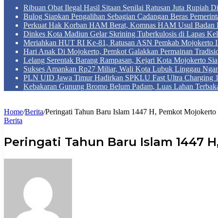
Ribuan Obat Ilegal Hasil Sitaan Senilai Ratusan Juta Rupiah 
Bulog Siapkan Pengalihan Sebagian Cadangan Beras Pemerint
Perkuat Hak Korban HAM Berat, Komnas HAM Usul Badan 
Dinkes Kota Madiun Gelar Skrining Tuberkulosis di Lapas Kel
Meriahkan HUT RI Ke-81, Ratusan ASN Pemkab Mojokerto Iku
Hari Anak Di Mojokerto, Pemkot Galakkan Permainan Tradis
Lelang Serentak Barang Rampasan, Kejari Kota Mojokerto Si
Sukses Amankan Rp27 Miliar, Wali Kota Lubuk Linggau Nga
PLN UID Jawa Timur Hadirkan SPKLU Fast Ultra Chargin
Kebakaran Gunung Bromo Belum Padam, Luas Lahan Terbaka
Home
/
Berita
/
Peringati Tahun Baru Islam 1447 H, Pemkot Mojokerto
Berita
Peringati Tahun Baru Islam 1447 