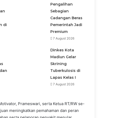
Pengalihan
san
Sebagian
Cadangan Beras
n di
Pemerintah Jadi
Premium
7 August 2026
Dinkes Kota
Madiun Gelar
as
Skrining
adan
Tuberkulosis di
Lapas Kelas I
7 August 2026
r Motivator, Prameswari, serta Ketua RT/RW se-
tujuan meningkatkan pemahaman dan peran
ahan serta pelaporan penyakit menular.