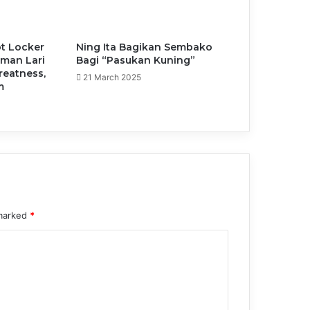
t Locker
Ning Ita Bagikan Sembako
man Lari
Bagi “Pasukan Kuning”
reatness,
21 March 2025
m
 marked
*