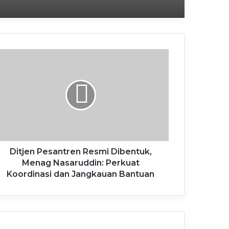
Lelang Serentak Barang Rampasan, Kejari Kota Mojokerto Siapkan Pendampingan dan Antar-Jemput Risalah Lelang
Sukses Amankan Rp27 Miliar, Wali Kota Lubuk Linggau Ngangsu Kaweruh Pengelolaan RUMIJA ke Kota Mojokerto
Ditjen Pesantren Resmi Dibentuk,
Menag Nasaruddin: Perkuat
Koordinasi dan Jangkauan Bantuan