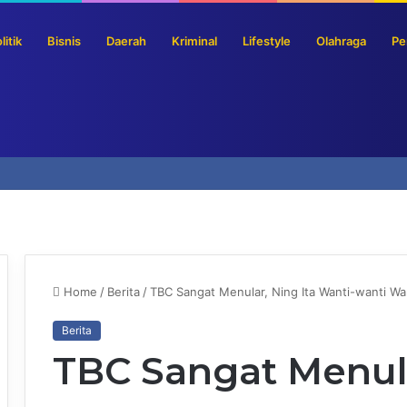
litik
Bisnis
Daerah
Kriminal
Lifestyle
Olahraga
Pe
Home
/
Berita
/
TBC Sangat Menular, Ning Ita Wanti-wanti W
Berita
TBC Sangat Menula