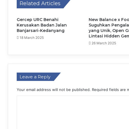
Related Articles
Gercep URC Benahi
New Balance x Foo
Kerusakan Badan Jalan
Suguhkan Pengala
Banjarsari-Kedanyang
yang Unik, Open G
Lintasi Hidden Ge
18 March 2025
26 March 2025
Leave a Reply
Your email address will not be published.
Required fields are
C
o
m
m