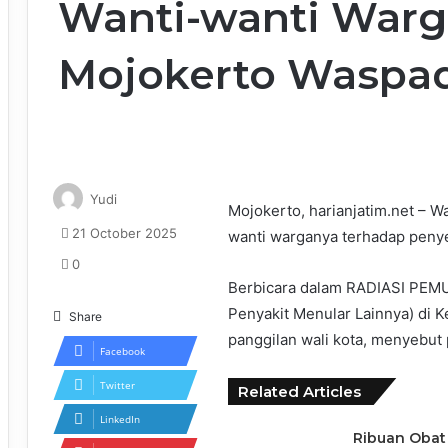
Wanti-wanti Warg
Mojokerto Waspa
Yudi
Mojokerto, harianjatim.net – Wa
21 October 2025
wanti warganya terhadap peny
0
Berbicara dalam RADIASI PEMUL
Penyakit Menular Lainnya) di Ke
Share
panggilan wali kota, menyebut 
Facebook
Twitter
Related Articles
LinkedIn
Ribuan Obat 