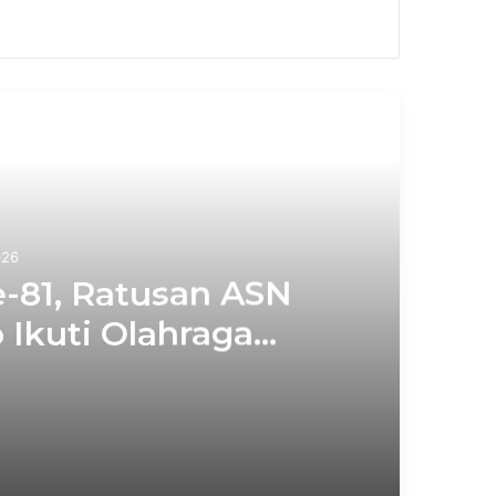
xt
026
-81, Ratusan ASN
Ikuti Olahraga
onal
Meriahkan HUT RI Ke-81, Ratusan ASN Pemkab Mojokerto Ikuti Olahraga Tradisional