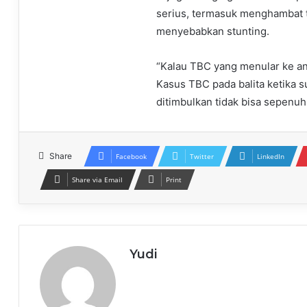
serius, termasuk menghambat 
menyebabkan stunting.
“Kalau TBC yang menular ke a
Kasus TBC pada balita ketika 
ditimbulkan tidak bisa sepenu
Share
Facebook
Twitter
LinkedIn
Share via Email
Print
Yudi