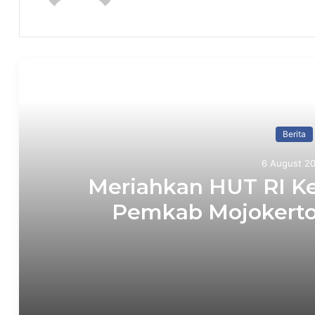
Read Ne
Berita
6 August 2
Meriahkan HUT RI Ke
Pemkab Mojokerto 
Tradisi
6 August 2026