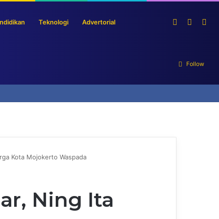
Log
Sideba
Sea
ndidikan
Teknologi
Advertorial
In
for
Follow
arga Kota Mojokerto Waspada
r, Ning Ita