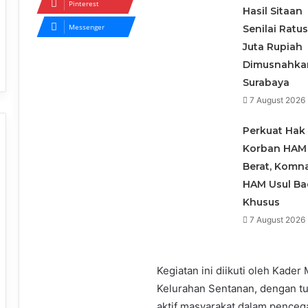
Pinterest
Hasil Sitaan
Messenger
Senilai Ratu
Juta Rupiah
Dimusnahka
Surabaya
7 August 2026
Perkuat Hak
Korban HAM
Berat, Komn
HAM Usul B
Khusus
7 August 2026
Kegiatan ini diikuti oleh Kade
Kelurahan Sentanan, dengan 
aktif masyarakat dalam penceg