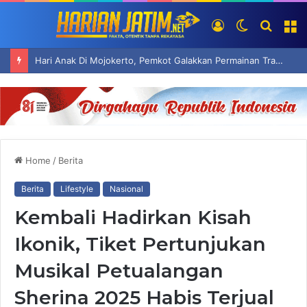
Log
Switch
Searc
M
In
skin
for
Hari Anak Di Mojokerto, Pemkot Galakkan Permainan Tradisional Hindarkan Ketergantungan Anak Pada Gadget
Home
/
Berita
Berita
Lifestyle
Nasional
Kembali Hadirkan Kisah
Ikonik, Tiket Pertunjukan
Musikal Petualangan
Sherina 2025 Habis Terjual