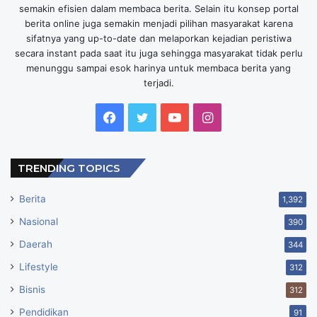
kisah ini ke dalam format teater musikal oleh Jakarta
semakin efisien dalam membaca berita. Selain itu konsep portal
Movin bukan hanya sebuah pencapaian artistik, tapi juga
berita online juga semakin menjadi pilihan masyarakat karena
sifatnya yang up-to-date dan melaporkan kejadian peristiwa
strategi yang baik dalam memperluas akses dan minat
secara instant pada saat itu juga sehingga masyarakat tidak perlu
terhadap seni pertunjukan, terutama bagi mereka yang
menunggu sampai esok harinya untuk membaca berita yang
mungkin baru pertama kali menyaksikan teater musikal di
terjadi.
panggung. Pertunjukan ini tidak hanya menjadi hiburan
yang menyenangkan untuk keluarga dan pengisi liburan
Facebook
Twitter
YouTube
Instagram
sekolah yang berkesan, tetapi juga menjadi pintu masuk
bagi generasi muda untuk mulai mengenal dan mencintai
TRENDING TOPICS
dunia seni pertunjukan,” ujar Billy Gamaliel, Program
Manager Indonesia Kaya
.(ino)
Berita
1,392
Nasional
390
Daerah
344
Lifestyle
312
Bisnis
312
Pendidikan
91