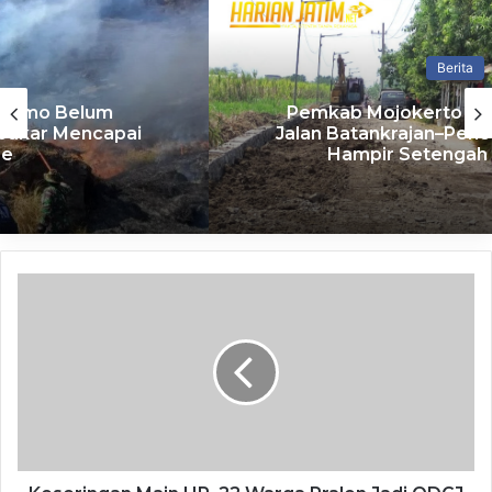
untuk memberikan pengalaman yang semakin berkesan
untuk generasi anak Indonesia yang baru, serta semakin
menunjukkan kematangan Jakarta Movin dalam berkarya.
Berita
Kami harap, apa yang kami upayakan berdampak
Pemkab Mojokerto Genjot Pelebaran
berdampak positif untuk komunitas-komunitas seni
Jalan Batankrajan–Penompo Sepanjang
pertunjukan lainnya dan juga industri kreatif Indonesia
Hampir Setengah Kilometer
yang semakin berkembang dan semakin digemari
masyarakat Indonesia. Terima kasih sudah meringankan
langkah untuk menyaksikan Musikal Petualangan Sherina
tahun ini. Semoga pengalaman ini dapat membekas di
hati,” ujar Nuya Susantono, selaku Produser dan Sutradara
Musikal Petualangan Sherina.
Related Articles
Meriahkan HUT RI Ke-81, Ratusan ASN
Pemkab Mojokerto Ikuti Olahraga