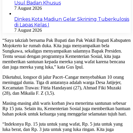
Usul Badan Khusus
7 August 2026
Dinkes Kota Madiun Gelar Skrining Tuberkulosis
di Lapas Kelas I
7 August 2026
“Saya takziah bersama Pak Bupati dan Pak Wakil Bupati Kabupaten
Mojokerto ke rumah duka. Kita juga menyampaikan bela
Sungkawa, sekaligus menyampaikan salamnya Bapak Presiden.
Tentu sesuai dengan programnya Kementerian Sosial, kita juga
memberikan santunan kepada mereka yang wafat karena bencana
dan juga mereka yang luka,” kata Gus Ipul.
Diketahui, longsor di jalur Pacet–Cangar menyebabkan 10 orang
meninggal dunia. Tiga di antaranya adalah warga Desa Jatijejer,
Kecamatan Trawas: Fitria Handayani (27), Ahmad Fiki Muzaki
(28), dan Mikaila F. Z (3,5).
Masing-masing ahli waris korban jiwa menerima santunan sebesar
Rp 15 juta. Selain itu, Kementerian Sosial juga memberikan bantuan
bahan pokok untuk keluarga yang menggelar selamatan tujuh hari.
“Indeksnya Rp. 15 juta untuk yang wafat, Rp. 5 juta untuk yang
luka berat, dan Rp. 3 juta untuk yang luka ringan. Kita juga