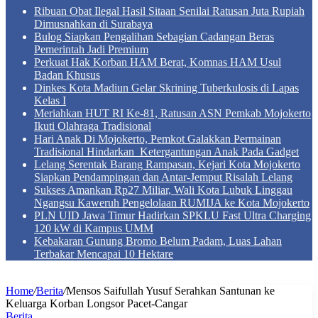
Ribuan Obat Ilegal Hasil Sitaan Senilai Ratusan Juta Rupiah
Dimusnahkan di Surabaya
Bulog Siapkan Pengalihan Sebagian Cadangan Beras
Pemerintah Jadi Premium
Perkuat Hak Korban HAM Berat, Komnas HAM Usul
Badan Khusus
Dinkes Kota Madiun Gelar Skrining Tuberkulosis di Lapas
Kelas I
Meriahkan HUT RI Ke-81, Ratusan ASN Pemkab Mojokerto
Ikuti Olahraga Tradisional
Hari Anak Di Mojokerto, Pemkot Galakkan Permainan
Tradisional Hindarkan Ketergantungan Anak Pada Gadget
Lelang Serentak Barang Rampasan, Kejari Kota Mojokerto
Siapkan Pendampingan dan Antar-Jemput Risalah Lelang
Sukses Amankan Rp27 Miliar, Wali Kota Lubuk Linggau
Ngangsu Kaweruh Pengelolaan RUMIJA ke Kota Mojokerto
PLN UID Jawa Timur Hadirkan SPKLU Fast Ultra Charging
120 kW di Kampus UMM
Kebakaran Gunung Bromo Belum Padam, Luas Lahan
Terbakar Mencapai 10 Hektare
Home
/
Berita
/
Mensos Saifullah Yusuf Serahkan Santunan ke
Keluarga Korban Longsor Pacet-Cangar
Berita