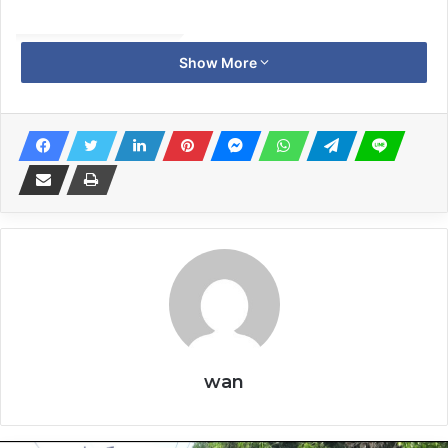
Related Articles
Show More
Meriahkan HUT RI Ke-81, Ratusan ASN
Pemkab Mojokerto Ikuti Olahraga
Tradisional
6 August 2026
Lelang Serentak Barang Rampasan,
Kejari Kota Mojokerto Siapkan
Pendampingan dan Antar-Jemput
Risalah Lelang
5 August 2026
Sukses Amankan Rp27 Miliar, Wali
wan
Kota Lubuk Linggau Ngangsu
Kaweruh Pengelolaan RUMIJA ke Kota
Mojokerto