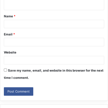
n
t
Name
*
*
Email
*
Website
Save my name, email, and website in this browser for the next
time I comment.