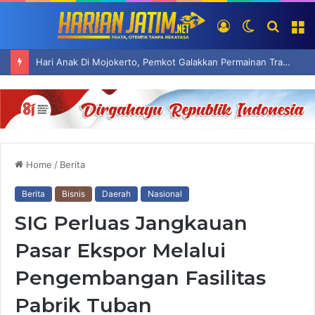
Log
Switch
Searc
M
In
skin
for
Hari Anak Di Mojokerto, Pemkot Galakkan Permainan Tradisional Hindarkan Ketergantungan Anak Pada Gadget
Home
/
Berita
Berita
Bisnis
Daerah
Nasional
SIG Perluas Jangkauan
Pasar Ekspor Melalui
Pengembangan Fasilitas
Pabrik Tuban