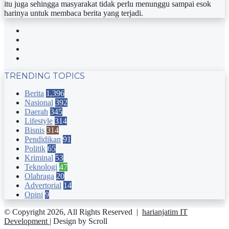
itu juga sehingga masyarakat tidak perlu menunggu sampai esok
harinya untuk membaca berita yang terjadi.
Facebook
Twitter
YouTube
Instagram
TRENDING TOPICS
Berita
1,396
Nasional
392
Daerah
345
Lifestyle
314
Bisnis
314
Pendidikan
91
Politik
65
Kriminal
53
Teknologi
47
Olahraga
20
Advertorial
14
Opini
9
© Copyright 2026, All Rights Reserved |
harianjatim IT
Development
| Design by Scroll