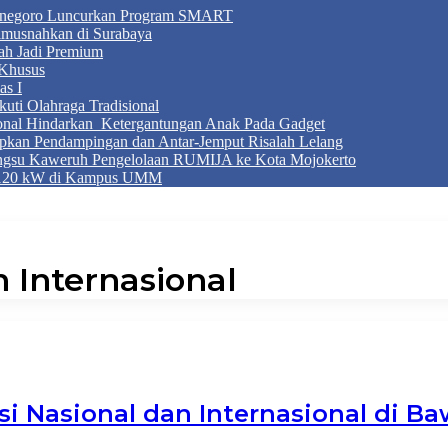
onegoro Luncurkan Program SMART
Dimusnahkan di Surabaya
ah Jadi Premium
Khusus
as I
ti Olahraga Tradisional
ional Hindarkan Ketergantungan Anak Pada Gadget
apkan Pendampingan dan Antar-Jemput Risalah Lelang
ngsu Kaweruh Pengelolaan RUMIJA ke Kota Mojokerto
g 120 kW di Kampus UMM
n Internasional
asi Nasional dan Internasional di