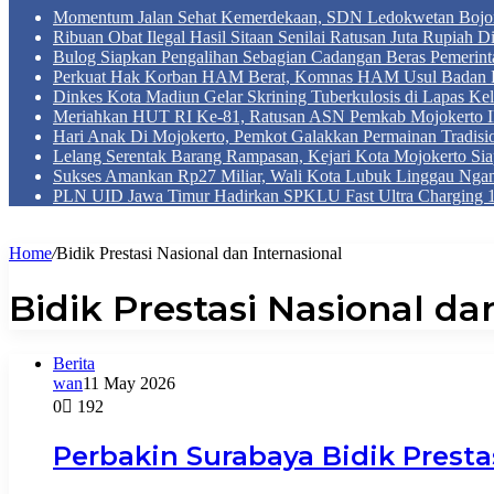
Momentum Jalan Sehat Kemerdekaan, SDN Ledokwetan Boj
Ribuan Obat Ilegal Hasil Sitaan Senilai Ratusan Juta Rupiah 
Bulog Siapkan Pengalihan Sebagian Cadangan Beras Pemerint
Perkuat Hak Korban HAM Berat, Komnas HAM Usul Badan 
Dinkes Kota Madiun Gelar Skrining Tuberkulosis di Lapas Kel
Meriahkan HUT RI Ke-81, Ratusan ASN Pemkab Mojokerto Iku
Hari Anak Di Mojokerto, Pemkot Galakkan Permainan Tradis
Lelang Serentak Barang Rampasan, Kejari Kota Mojokerto Si
Sukses Amankan Rp27 Miliar, Wali Kota Lubuk Linggau Nga
PLN UID Jawa Timur Hadirkan SPKLU Fast Ultra Chargin
Home
/
Bidik Prestasi Nasional dan Internasional
Bidik Prestasi Nasional da
Berita
wan
11 May 2026
0
192
Perbakin Surabaya Bidik Prest