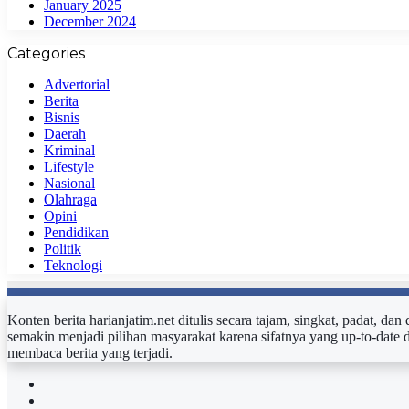
January 2025
December 2024
Categories
Advertorial
Berita
Bisnis
Daerah
Kriminal
Lifestyle
Nasional
Olahraga
Opini
Pendidikan
Politik
Teknologi
Konten berita harianjatim.net ditulis secara tajam, singkat, padat, da
semakin menjadi pilihan masyarakat karena sifatnya yang up-to-date 
membaca berita yang terjadi.
Facebook
Twitter