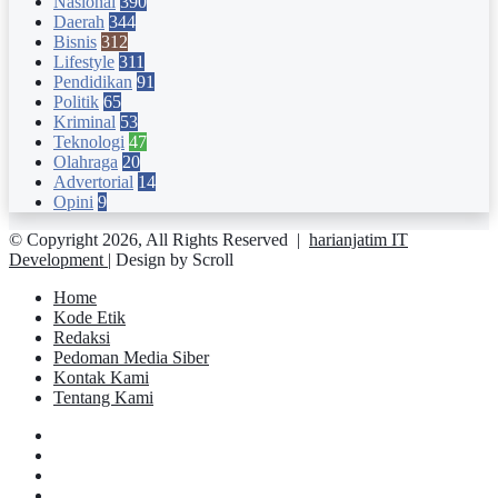
Nasional
390
Daerah
344
Bisnis
312
Lifestyle
311
Pendidikan
91
Politik
65
Kriminal
53
Teknologi
47
Olahraga
20
Advertorial
14
Opini
9
© Copyright 2026, All Rights Reserved |
harianjatim IT
Development
| Design by Scroll
Home
Kode Etik
Redaksi
Pedoman Media Siber
Kontak Kami
Tentang Kami
Facebook
Twitter
YouTube
Instagram