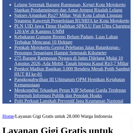
Lelang Serentak Barang Rampasan, Kejari Kota Mojokerto
Siapkan Pendampingan dan Antar-Jemput Risalah Lelang
Sukses Amankan Rp27 Miliar, Wali Kota Lubuk Linggau
Ngangsu Kaweruh Pengelolaan RUMIJA ke Kota Mojokerto
PLN UID Jawa Timur Hadirkan SPKLU Fast Ultra Charging
120 kW di Kampus UMM
Kebakaran Gunung Bromo Belum Padam, Luas Lahan
Terbakar Mencapai 10 Hektare
Pemkab Mojokerto Genjot Pelebaran Jalan Batankrajan–
Penompo Sepanjang Hampir Setengah Kilometer
275 Barang Rampasan Negara di Jatim Dilelang Mulai 10
Agustus 2026, Ada Mobil, Tanah hingga Kapal Rp3,7 Miliar
Pemkot Madiun Bagikan 3.000 Bendera Merah Putih Sambut
HUT RI ke-81
Pangkogabwilhan III Ultimatum OPM Hentikan Kejahatan
Kemanusiaan
Menkomdigi Tekankan Peran KIP Sebagai Garda Terdepan
Pemenuh Informasi Publik dan Penolak Hoaks
Polri Perkuat Langkah Preventif Jaga Keamanan Nasional
Home
/
Layanan Gigi Gratis untuk 28.000 Warga Indonesia
Layanan Gigi Gratis untuk