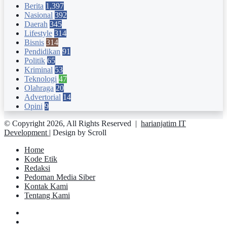
Berita
1,397
Nasional
392
Daerah
345
Lifestyle
314
Bisnis
314
Pendidikan
91
Politik
65
Kriminal
53
Teknologi
47
Olahraga
20
Advertorial
14
Opini
9
© Copyright 2026, All Rights Reserved |
harianjatim IT
Development
| Design by Scroll
Home
Kode Etik
Redaksi
Pedoman Media Siber
Kontak Kami
Tentang Kami
Facebook
Twitter