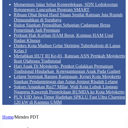
Momentum Jalan Sehat Kemerdekaan, SDN Ledokwetan
Bojonegoro Luncurkan Program SMART
Ribuan Obat Ilegal Hasil Sitaan Senilai Ratusan Juta Rupiah
Dimusnahkan di Surabaya
Bulog Siapkan Pengalihan Sebagian Cadangan Beras
Pemerintah Jadi Premium
Perkuat Hak Korban HAM Berat, Komnas HAM Usul
Badan Khusus
Dinkes Kota Madiun Gelar Skrining Tuberkulosis di Lapas
Kelas I
Meriahkan HUT RI Ke-81, Ratusan ASN Pemkab Mojokerto
Ikuti Olahraga Tradisional
Hari Anak Di Mojokerto, Pemkot Galakkan Permainan
Tradisional Hindarkan Ketergantungan Anak Pada Gadget
Lelang Serentak Barang Rampasan, Kejari Kota Mojokerto
Siapkan Pendampingan dan Antar-Jemput Risalah Lelang
Sukses Amankan Rp27 Miliar, Wali Kota Lubuk Linggau
Ngangsu Kaweruh Pengelolaan RUMIJA ke Kota Mojokerto
PLN UID Jawa Timur Hadirkan SPKLU Fast Ultra Charging
120 kW di Kampus UMM
Home
/
Mendes PDT