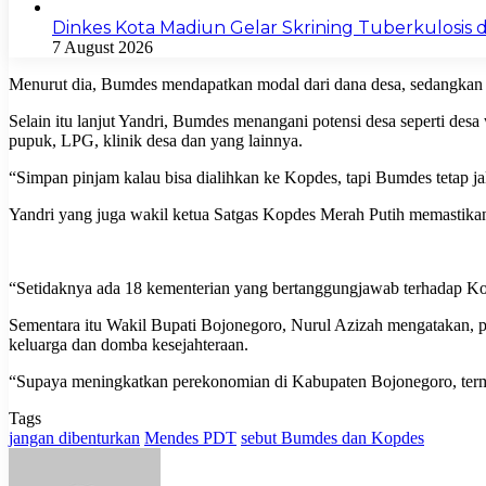
Dinkes Kota Madiun Gelar Skrining Tuberkulosis di
7 August 2026
Menurut dia, Bumdes mendapatkan modal dari dana desa, sedangkan 
Selain itu lanjut Yandri, Bumdes menangani potensi desa seperti de
pupuk, LPG, klinik desa dan yang lainnya.
“Simpan pinjam kalau bisa dialihkan ke Kopdes, tapi Bumdes tetap jal
Yandri yang juga wakil ketua Satgas Kopdes Merah Putih memastika
“Setidaknya ada 18 kementerian yang bertanggungjawab terhadap Ko
Sementara itu Wakil Bupati Bojonegoro, Nurul Azizah mengatakan, p
keluarga dan domba kesejahteraan.
“Supaya meningkatkan perekonomian di Kabupaten Bojonegoro, terma
Tags
jangan dibenturkan
Mendes PDT
sebut Bumdes dan Kopdes