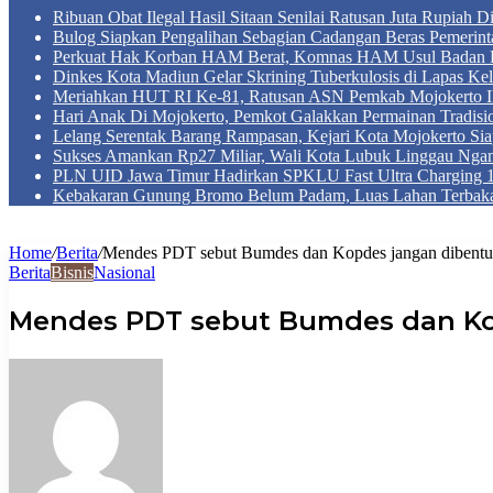
Ribuan Obat Ilegal Hasil Sitaan Senilai Ratusan Juta Rupiah 
Bulog Siapkan Pengalihan Sebagian Cadangan Beras Pemerint
Perkuat Hak Korban HAM Berat, Komnas HAM Usul Badan 
Dinkes Kota Madiun Gelar Skrining Tuberkulosis di Lapas Kel
Meriahkan HUT RI Ke-81, Ratusan ASN Pemkab Mojokerto Iku
Hari Anak Di Mojokerto, Pemkot Galakkan Permainan Tradis
Lelang Serentak Barang Rampasan, Kejari Kota Mojokerto Si
Sukses Amankan Rp27 Miliar, Wali Kota Lubuk Linggau Nga
PLN UID Jawa Timur Hadirkan SPKLU Fast Ultra Chargin
Kebakaran Gunung Bromo Belum Padam, Luas Lahan Terbaka
Home
/
Berita
/
Mendes PDT sebut Bumdes dan Kopdes jangan dibentu
Berita
Bisnis
Nasional
Mendes PDT sebut Bumdes dan Ko