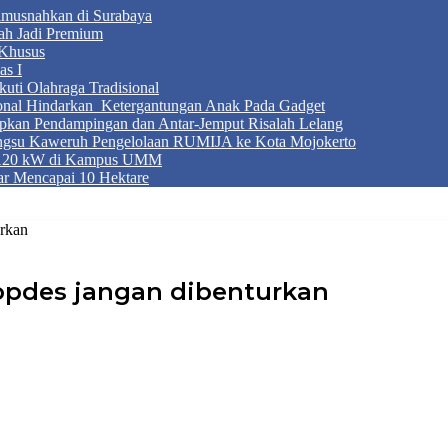
Dimusnahkan di Surabaya
ah Jadi Premium
Khusus
as I
ti Olahraga Tradisional
ional Hindarkan Ketergantungan Anak Pada Gadget
apkan Pendampingan dan Antar-Jemput Risalah Lelang
ngsu Kaweruh Pengelolaan RUMIJA ke Kota Mojokerto
g 120 kW di Kampus UMM
r Mencapai 10 Hektare
rkan
pdes jangan dibenturkan