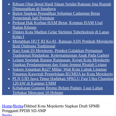
Ribuan Obat Ilegal Hasil Sitaan Senilai Ratusan Juta Rupiah
Dimusnahkan di Surabaya
Bulog Siapkan Pengalihan Sebagian Cadangan Beras
Pemerintah Jadi Premium
Perkuat Hak Korban HAM Berat, Komnas HAM Usul
Badan Khusus
Dinkes Kota Madiun Gelar Skrining Tuberkulosis di Lapas
Kelas I
Meriahkan HUT RI Ke-81, Ratusan ASN Pemkab Mojokerto
Ikuti Olahraga Tradisional
Hari Anak Di Mojokerto, Pemkot Galakkan Permainan
Tradisional Hindarkan Ketergantungan Anak Pada Gadget
Lelang Serentak Barang Rampasan, Kejari Kota Mojokerto
Siapkan Pendampingan dan Antar-Jemput Risalah Lelang
Sukses Amankan Rp27 Miliar, Wali Kota Lubuk Linggau
Ngangsu Kaweruh Pengelolaan RUMIJA ke Kota Mojokerto
PLN UID Jawa Timur Hadirkan SPKLU Fast Ultra Charging
120 kW di Kampus UMM
Kebakaran Gunung Bromo Belum Padam, Luas Lahan
Terbakar Mencapai 10 Hektare
Home
/
Berita
/
Dikbud Kota Mojokerto Siapkan Draft SPMB
Pengganti PPDB SD-SMP
Berita