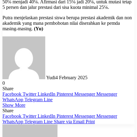
50℅ menjadi 40℅. Afirmasi dari 15℅ jadi 20℅, untuk mutasi tetap
5 persen dan jalur prestasi dari sisa kuota minimal 25℅.
Putra menjelaskan prestasi siswa berupa prestasi akademik dan non
akademik yang mana pembobotan nilai diserahkan ke pemda
masing-masing.
(Yu)
Yudi
4 February 2025
0
Share
Facebook
Twitter
LinkedIn
Pinterest
Messenger
Messenger
WhatsApp
Telegram
Line
Show More
Share
Facebook
Twitter
LinkedIn
Pinterest
Messenger
Messenger
WhatsApp
Telegram
Line
Share via Email
Print