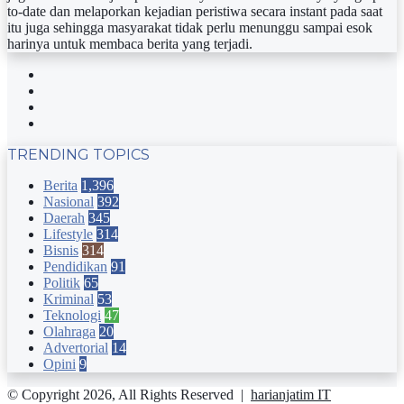
to-date dan melaporkan kejadian peristiwa secara instant pada saat
itu juga sehingga masyarakat tidak perlu menunggu sampai esok
harinya untuk membaca berita yang terjadi.
Facebook
Twitter
YouTube
Instagram
TRENDING TOPICS
Berita
1,396
Nasional
392
Daerah
345
Lifestyle
314
Bisnis
314
Pendidikan
91
Politik
65
Kriminal
53
Teknologi
47
Olahraga
20
Advertorial
14
Opini
9
© Copyright 2026, All Rights Reserved |
harianjatim IT