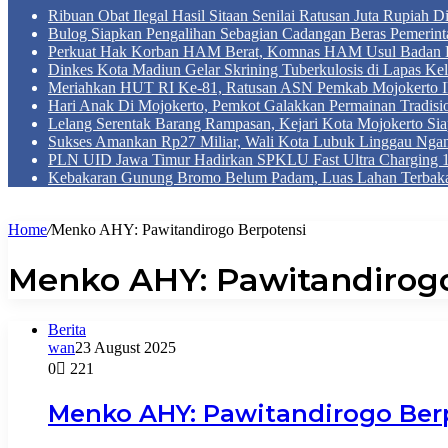
Ribuan Obat Ilegal Hasil Sitaan Senilai Ratusan Juta Rupiah 
Bulog Siapkan Pengalihan Sebagian Cadangan Beras Pemerint
Perkuat Hak Korban HAM Berat, Komnas HAM Usul Badan 
Dinkes Kota Madiun Gelar Skrining Tuberkulosis di Lapas Kel
Meriahkan HUT RI Ke-81, Ratusan ASN Pemkab Mojokerto Iku
Hari Anak Di Mojokerto, Pemkot Galakkan Permainan Tradis
Lelang Serentak Barang Rampasan, Kejari Kota Mojokerto Si
Sukses Amankan Rp27 Miliar, Wali Kota Lubuk Linggau Nga
PLN UID Jawa Timur Hadirkan SPKLU Fast Ultra Chargin
Kebakaran Gunung Bromo Belum Padam, Luas Lahan Terbaka
Home
/
Menko AHY: Pawitandirogo Berpotensi
Menko AHY: Pawitandirogo
Berita
wan
23 August 2025
0
221
Menko AHY: Pawitandirogo Berp