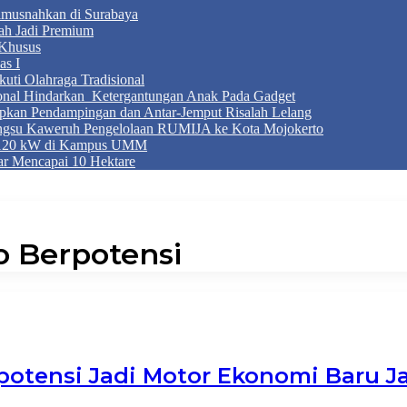
Dimusnahkan di Surabaya
ah Jadi Premium
Khusus
as I
ti Olahraga Tradisional
ional Hindarkan Ketergantungan Anak Pada Gadget
apkan Pendampingan dan Antar-Jemput Risalah Lelang
ngsu Kaweruh Pengelolaan RUMIJA ke Kota Mojokerto
g 120 kW di Kampus UMM
r Mencapai 10 Hektare
 Berpotensi
otensi Jadi Motor Ekonomi Baru J