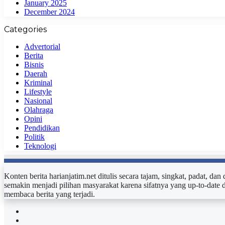
January 2025
December 2024
Categories
Advertorial
Berita
Bisnis
Daerah
Kriminal
Lifestyle
Nasional
Olahraga
Opini
Pendidikan
Politik
Teknologi
Konten berita harianjatim.net ditulis secara tajam, singkat, padat, da
semakin menjadi pilihan masyarakat karena sifatnya yang up-to-date 
membaca berita yang terjadi.
Facebook
Twitter