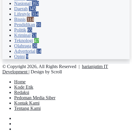
Nasional
392
Daerah
345
Lifestyle
314
Bisnis
314
Pendidikan
91
Politik
65
Kriminal
53
Teknologi
47
Olahraga
20
Advertorial
14
Opini
9
© Copyright 2026, All Rights Reserved |
harianjatim IT
Development
| Design by Scroll
Home
Kode Etik
Redaksi
Pedoman Media Siber
Kontak Kami
Tentang Kami
Facebook
Twitter
YouTube