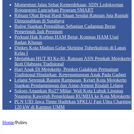
Momentum Jalan Sehat Kemerdekaan, SDN Ledokwetan
Bojonegoro Luncurkan Program SMART
Ribuan Obat Ilegal Hasil Sitaan Senilai Ratusan Juta Rupiah
Dimusnahkan di Surabaya
Bulog Siapkan Pengalihan Sebagian Cadangan Beras
Pemerintah Jadi Premium
Perkuat Hak Korban HAM Berat, Komnas HAM Usul
Badan Khusus
Dinkes Kota Madiun Gelar Skrining Tuberkulosis di Lapas
Kelas I
Meriahkan HUT RI Ke-81, Ratusan ASN Pemkab Mojokerto
Ikuti Olahraga Tradisional
Hari Anak Di Mojokerto, Pemkot Galakkan Permainan
Tradisional Hindarkan Ketergantungan Anak Pada Gadget
Lelang Serentak Barang Rampasan, Kejari Kota Mojokerto
Siapkan Pendampingan dan Antar-Jemput Risalah Lelang
Sukses Amankan Rp27 Miliar, Wali Kota Lubuk Linggau
Ngangsu Kaweruh Pengelolaan RUMIJA ke Kota Mojokerto
PLN UID Jawa Timur Hadirkan SPKLU Fast Ultra Charging
120 kW di Kampus UMM
Home
/
Polres