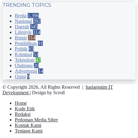
TRENDING TOPICS
Berita
1,396
Nasional
392
Daerah
345
Lifestyle
314
Bisnis
314
Pendidikan
91
Politik
65
Kriminal
53
Teknologi
47
Olahraga
20
Advertorial
14
Opini
9
© Copyright 2026, All Rights Reserved |
harianjatim IT
Development
| Design by Scroll
Home
Kode Etik
Redaksi
Pedoman Media Siber
Kontak Kami
Tentang Kami