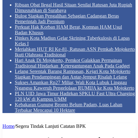
Ribuan Obat Ilegal Hasil Sitaan Senilai Ratusan Juta Rupiah
Dimusnahkan di Surabaya
Bulog Siapkan Pengalihan Sebagian Cadangan Beras
Pemerintah Jadi Premium
Perkuat Hak Korban HAM Berat, Komnas HAM Usul
Badan Khusus
Dinkes Kota Madiun Gelar Skrining Tuberkulosis di Lapas
Kelas I
Meriahkan HUT RI Ke-81, Ratusan ASN Pemkab Mojokerto
Ikuti Olahraga Tradisional
Hari Anak Di Mojokerto, Pemkot Galakkan Permainan
Tradisional Hindarkan Ketergantungan Anak Pada Gadget
Lelang Serentak Barang Rampasan, Kejari Kota Mojokerto
Siapkan Pendampingan dan Antar-Jemput Risalah Lelang
Sukses Amankan Rp27 Miliar, Wali Kota Lubuk Linggau
Ngangsu Kaweruh Pengelolaan RUMIJA ke Kota Mojokerto
PLN UID Jawa Timur Hadirkan SPKLU Fast Ultra Charging
120 kW di Kampus UMM
Kebakaran Gunung Bromo Belum Padam, Luas Lahan
Terbakar Mencapai 10 Hektare
Home
/
Segera Tindak Lanjuti Catatan BPK