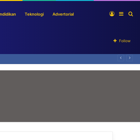
Log
Sideba
Se
ndidikan
Teknologi
Advertorial
In
for
Follow