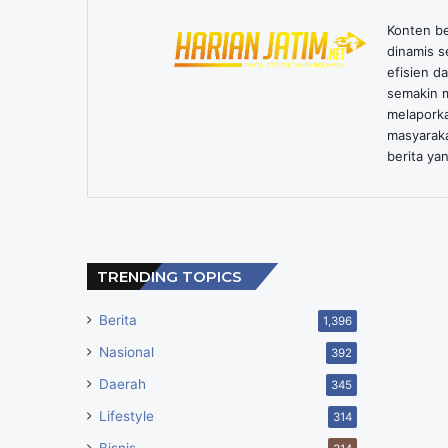
Konten ber
dinamis s
efisien d
semakin m
melaporka
masyarak
berita yan
TRENDING TOPICS
Berita
1,396
Nasional
392
Daerah
345
Lifestyle
314