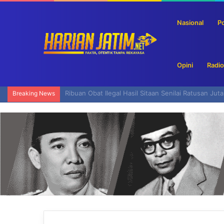
Nasional
Po
Opini
Radio
Bulog Siapkan Pengalihan Sebagian Cadangan Bera
Breaking News