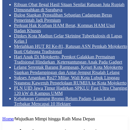
Ribuan Obat Ilegal Hasil Sitaan Senilai Ratusan Juta Rupiah
Dimusnahkan di Surabaya
Bulog Siapkan Pengalihan Sebagian Cadangan Beras
Pemerintah Jadi Premium
Perkuat Hak Korban HAM Berat, Komnas HAM Usul
Badan Khusus
Dinkes Kota Madiun Gelar Skrining Tuberkulosis di Lapas
Kelas I
Meriahkan HUT RI Ke-81, Ratusan ASN Pemkab Mojokerto
Ikuti Olahraga Tradisional
Hari Anak Di Mojokerto, Pemkot Galakkan Permainan
Tradisional Hindarkan Ketergantungan Anak Pada Gadget
Lelang Serentak Barang Rampasan, Kejari Kota Mojokerto
Siapkan Pendampingan dan Antar-Jemput Risalah Lelang
Sukses Amankan Rp27 Miliar, Wali Kota Lubuk Linggau
Ngangsu Kaweruh Pengelolaan RUMIJA ke Kota Mojokerto
PLN UID Jawa Timur Hadirkan SPKLU Fast Ultra Charging
120 kW di Kampus UMM
Kebakaran Gunung Bromo Belum Padam, Luas Lahan
Terbakar Mencapai 10 Hektare
Home
/
Wujudkan Mimpi hingga Raih Masa Depan