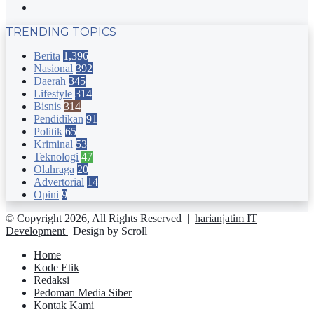
Instagram
TRENDING TOPICS
Berita
1,396
Nasional
392
Daerah
345
Lifestyle
314
Bisnis
314
Pendidikan
91
Politik
65
Kriminal
53
Teknologi
47
Olahraga
20
Advertorial
14
Opini
9
© Copyright 2026, All Rights Reserved |
harianjatim IT
Development
| Design by Scroll
Home
Kode Etik
Redaksi
Pedoman Media Siber
Kontak Kami