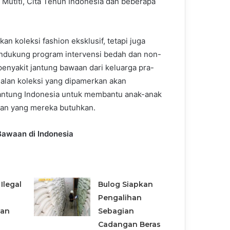
, Mutiti, Cita Tenun Indonesia dan beberapa
n koleksi fashion eksklusif, tetapi juga
mendukung program intervensi bedah dan non-
enyakit jantung bawaan dari keluarga pra-
ualan koleksi yang dipamerkan akan
antung Indonesia untuk membantu anak-anak
tan yang mereka butuhkan.
Bawaan di Indonesia
Ilegal
Bulog Siapkan
Pengalihan
san
Sebagian
Cadangan Beras