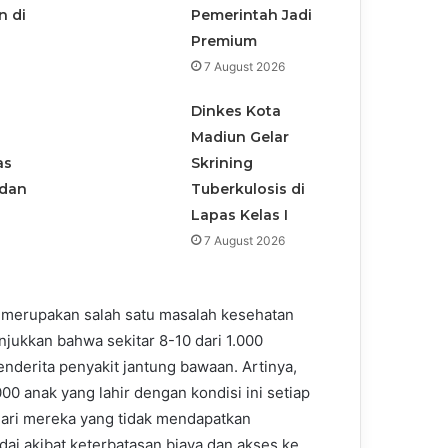
n di
Pemerintah Jadi
Premium
7 August 2026
Dinkes Kota
Madiun Gelar
as
Skrining
adan
Tuberkulosis di
Lapas Kelas I
7 August 2026
 merupakan salah satu masalah kesehatan
njukkan bahwa sekitar 8-10 dari 1.000
enderita penyakit jantung bawaan. Artinya,
000 anak yang lahir dengan kondisi ini setiap
dari mereka yang tidak mendapatkan
i akibat keterbatasan biaya dan akses ke