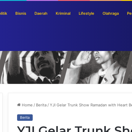
litik
Bisnis
Daerah
Kriminal
Lifestyle
Olahraga
Pe
s Pemerintah Jadi Premium
Home
/
Berita
/
YJI Gelar Trunk Show Ramadan with Heart B
Berita
YJI Gelar Trunk 