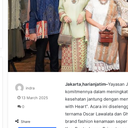
Jakarta,harianjatim–
Yayasan J
indra
komitmennya dalam meningkatk
13 March 2025
kesehatan jantung dengan men
with Heart”. Acara ini diselen
0
ternama Oscar Lawalata dan G
brand fashion kenamaan seperti
Share