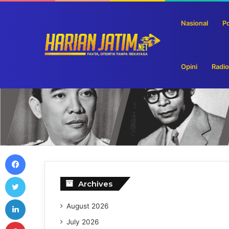
Nasional
Po
Bulog Siapkan Pengalihan Sebagian Cadangan Bera
Breaking News
Opini
Radio
Facebook
Twitter
Archives
LinkedIn
August 2026
Pinterest
July 2026