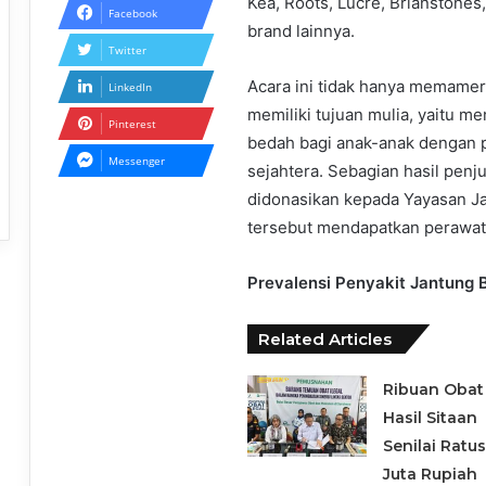
Kea, Roots, Lucre, Brianstones
Facebook
brand lainnya.
Twitter
Acara ini tidak hanya memamerka
LinkedIn
memiliki tujuan mulia, yaitu 
Pinterest
bedah bagi anak-anak dengan p
Messenger
sejahtera. Sebagian hasil penj
didonasikan kepada Yayasan J
tersebut mendapatkan perawa
Prevalensi Penyakit Jantung 
Related Articles
Ribuan Obat 
Hasil Sitaan
Senilai Ratu
Juta Rupiah