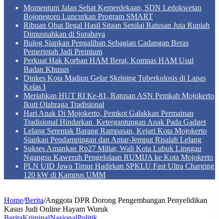
Momentum Jalan Sehat Kemerdekaan, SDN Ledokwetan
Bojonegoro Luncurkan Program SMART
Ribuan Obat Ilegal Hasil Sitaan Senilai Ratusan Juta Rupiah
Dimusnahkan di Surabaya
Bulog Siapkan Pengalihan Sebagian Cadangan Beras
Pemerintah Jadi Premium
Perkuat Hak Korban HAM Berat, Komnas HAM Usul
Badan Khusus
Dinkes Kota Madiun Gelar Skrining Tuberkulosis di Lapas
Kelas I
Meriahkan HUT RI Ke-81, Ratusan ASN Pemkab Mojokerto
Ikuti Olahraga Tradisional
Hari Anak Di Mojokerto, Pemkot Galakkan Permainan
Tradisional Hindarkan Ketergantungan Anak Pada Gadget
Lelang Serentak Barang Rampasan, Kejari Kota Mojokerto
Siapkan Pendampingan dan Antar-Jemput Risalah Lelang
Sukses Amankan Rp27 Miliar, Wali Kota Lubuk Linggau
Ngangsu Kaweruh Pengelolaan RUMIJA ke Kota Mojokerto
PLN UID Jawa Timur Hadirkan SPKLU Fast Ultra Charging
120 kW di Kampus UMM
Home
/
Berita
/
Anggota DPR Dorong Pengembangan Penyelidikan
Kasus Judi Online Hayam Wuruk
Berita
Kriminal
Nasional
Politik