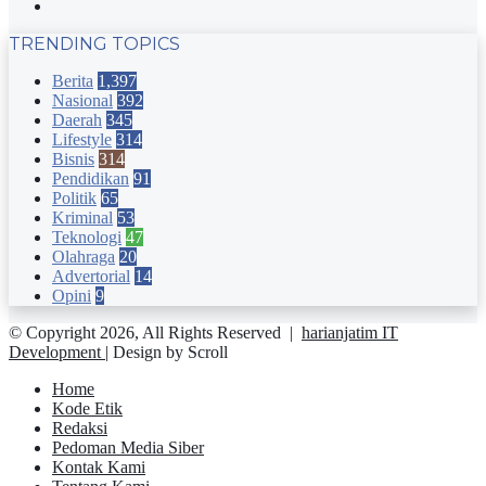
Instagram
TRENDING TOPICS
Berita
1,397
Nasional
392
Daerah
345
Lifestyle
314
Bisnis
314
Pendidikan
91
Politik
65
Kriminal
53
Teknologi
47
Olahraga
20
Advertorial
14
Opini
9
© Copyright 2026, All Rights Reserved |
harianjatim IT
Development
| Design by Scroll
Home
Kode Etik
Redaksi
Pedoman Media Siber
Kontak Kami